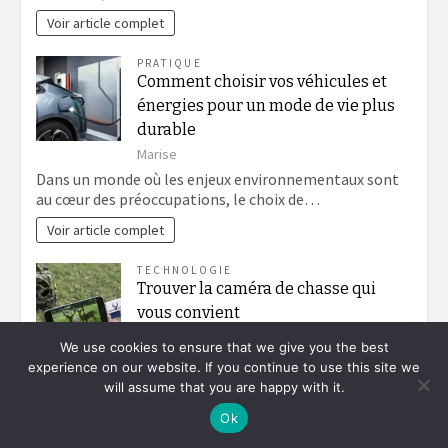
Voir article complet
PRATIQUE
Comment choisir vos véhicules et
énergies pour un mode de vie plus
durable
Marise
Dans un monde où les enjeux environnementaux sont
au cœur des préoccupations, le choix de…
Voir article complet
TECHNOLOGIE
Trouver la caméra de chasse qui
vous convient
Eago
We use cookies to ensure that we give you the best
Aujourd’hui encore, on est tous conscient que
experience on our website. If you continue to use this site we
l’insécurité règne. Tout le monde est de ce…
will assume that you are happy with it.
Voir article complet
Ok