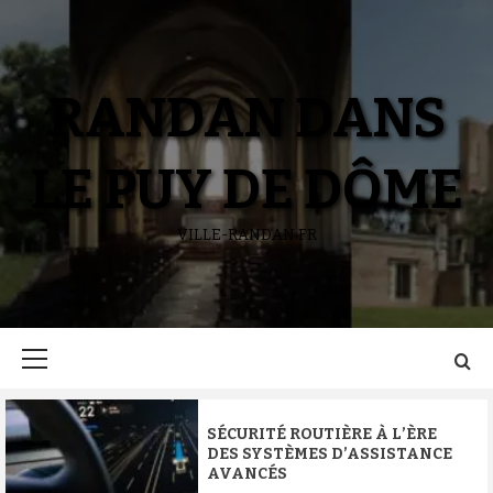
Aller
au
contenu
RANDAN DANS
LE PUY DE DÔME
VILLE-RANDAN.FR
Menu
principal
SÉCURITÉ ROUTIÈRE À L’ÈRE
DES SYSTÈMES D’ASSISTANCE
AVANCÉS