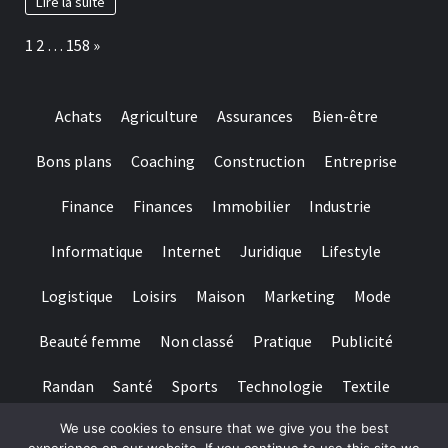
Lire la suite
Page:
Next
1
2
…
158
»
Achats
Agriculture
Assurances
Bien-être
Bons plans
Coaching
Construction
Entreprise
Finance
Finances
Immobilier
Industrie
Informatique
Internet
Juridique
Lifestyle
Logistique
Loisirs
Maison
Marketing
Mode
Beauté femme
Non classé
Pratique
Publicité
Randan
Santé
Sports
Technologie
Textile
We use cookies to ensure that we give you the best
Tourisme
Transports
Transports de personnes