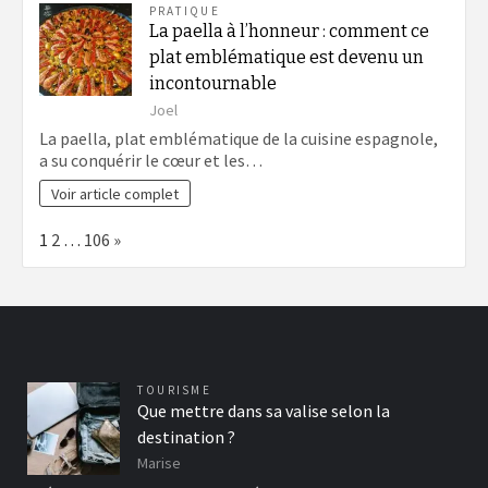
PRATIQUE
La paella à l’honneur : comment ce
plat emblématique est devenu un
incontournable
Joel
La paella, plat emblématique de la cuisine espagnole,
a su conquérir le cœur et les…
Voir article complet
Page:
Next
1
2
…
106
»
TOURISME
Que mettre dans sa valise selon la
destination ?
Marise