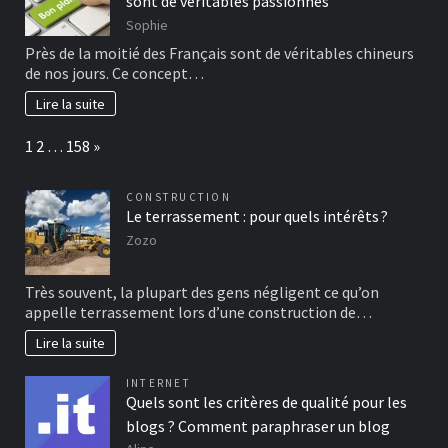
sont de véritables passionnés
Sophie
Près de la moitié des Français sont de véritables chineurs
de nos jours. Ce concept…
Lire la suite
Page:
Next
1
2
…
158
»
CONSTRUCTION
Le terrassement : pour quels intérêts ?
Zozo
Très souvent, la plupart des gens négligent ce qu’on
appelle terrassement lors d’une construction de…
Lire la suite
INTERNET
Quels sont les critères de qualité pour les
blogs ? Comment paraphraser un blog