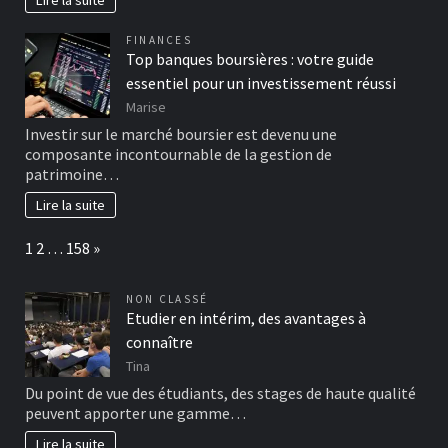
FINANCES
Top banques boursières : votre guide
essentiel pour un investissement réussi
Marise
Investir sur le marché boursier est devenu une
composante incontournable de la gestion de
patrimoine…
Lire la suite
Page:
Next
1
2
…
158
»
NON CLASSÉ
Etudier en intérim, des avantages à
connaître
Tina
Du point de vue des étudiants, des stages de haute qualité
peuvent apporter une gamme…
Lire la suite