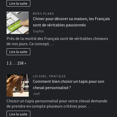
Lire la suite
BONS PLANS
Chiner pour décorer sa maison, les Français
sont de véritables passionnés
Sophie
Près de la moitié des Français sont de véritables chineurs
de nos jours. Ce concept…
Lire la suite
Page:
Next
1
2
…
158
»
LOISIRS
,
PRATIQUE
Comment bien choisir un tapis pour son
cheval personnalisé ?
Joel
Choisir un tapis personnalisé pour votre cheval demande
de prendre en compte plusieurs critères pour…
Lire la suite