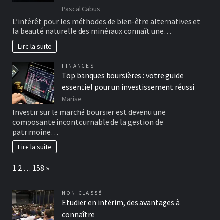
Pascal Cabus
L’intérêt pour les méthodes de bien-être alternatives et
la beauté naturelle des minéraux connaît une…
Lire la suite
FINANCES
Top banques boursières : votre guide
essentiel pour un investissement réussi
Marise
Investir sur le marché boursier est devenu une
composante incontournable de la gestion de
patrimoine…
Lire la suite
Page:
Next
1
2
…
158
»
NON CLASSÉ
Etudier en intérim, des avantages à
connaître