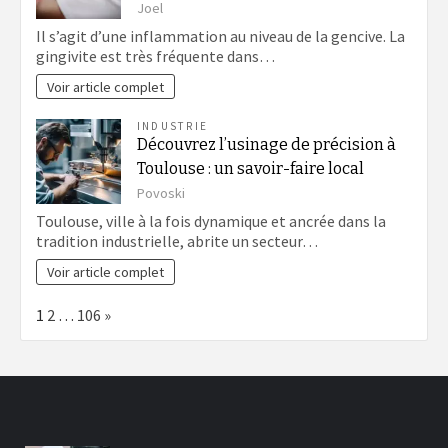
Joel
Il s’agit d’une inflammation au niveau de la gencive. La
gingivite est très fréquente dans…
Voir article complet
INDUSTRIE
Découvrez l’usinage de précision à
Toulouse : un savoir-faire local
Povoski
Toulouse, ville à la fois dynamique et ancrée dans la
tradition industrielle, abrite un secteur…
Voir article complet
Page:
Next
1
2
…
106
»