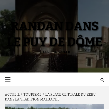
Aller
au
contenu
RANDAN DANS
LE PUY DE DÔME
VILLE-RANDAN.FR
Menu
principal
ACCUEIL
TOURISME
LA PLACE CENTRALE DU ZÉBU
DANS LA TRADITION MALGACHE