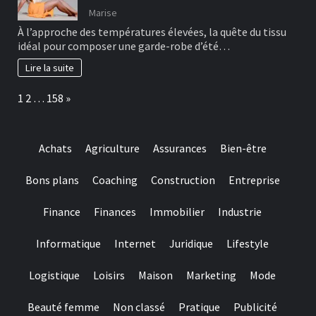
Marise
À l’approche des températures élevées, la quête du tissu
idéal pour composer une garde-robe d’été…
Lire la suite
Page:
Next
1
2
…
158
»
Achats
Agriculture
Assurances
Bien-être
Bons plans
Coaching
Construction
Entreprise
Finance
Finances
Immobilier
Industrie
Informatique
Internet
Juridique
Lifestyle
Logistique
Loisirs
Maison
Marketing
Mode
Beauté femme
Non classé
Pratique
Publicité