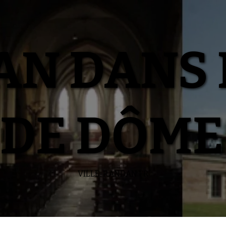
N DANS 
DE DÔME
VILLE-RANDAN.FR