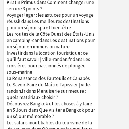
Kristin Primus
dans
Comment changer une
serrure 3 points ?
Voyager léger : les astuces pour un voyage
réussi!
dans
Les meilleures destinations
pour un séjour spa et bien-être
Les routes de la Côte Ouest des États-Unis
en camping-car
dans
Les destinations pour
un séjour en immersion nature
Investir dans la location touristique : ce
qu’il faut savoir | ville-randan.fr
dans
Les
croisières pour passionnés de plongée
sous-marine
La Renaissance des Fauteuils et Canapés :
Le Savoir-Faire du Maître Tapissier | ville-
randan.fr
dans
Menuiserie sur mesure :
quels matériaux choisir ?
Découvrez Bangkok et les choses à y faire
en 5 Jours
dans
Que Visiter à Bangkok pour
un séjour mémorable ?
Les safaris inoubliables du tourisme de la