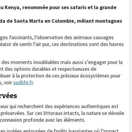
au Kenya, renommée pour ses safaris et la grande
vada de Santa Marta en Colombie, mêlant montagnes
ges fascinants, l’observation des animaux sauvages
aisir de sentir l’air pur, ces destinations sont des havres
re des moments inoubliables mais aussi s’engager pour la
ant des options durables et respectueuses de
ribuer à la protection de ces précieux écosystèmes pour
s, voir
sudlife.fr
.
rvées
 ceux qui recherchent des expériences authentiques est
préservées. Sur ces littoraux intacts, la nature se dévoile
econnexion profonde avec les éléments.
ges isolées entourées de forêts luxuriantes où l’impact