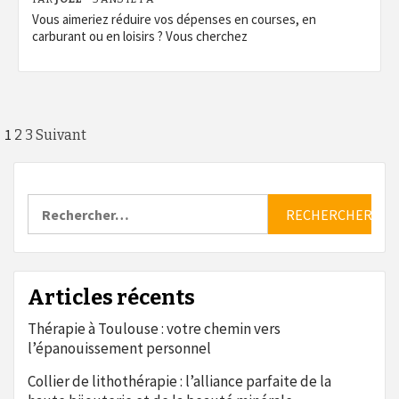
Vous aimeriez réduire vos dépenses en courses, en
carburant ou en loisirs ? Vous cherchez
Pagination
1
2
3
Suivant
des
publications
Rechercher :
Articles récents
Thérapie à Toulouse : votre chemin vers
l’épanouissement personnel
Collier de lithothérapie : l’alliance parfaite de la