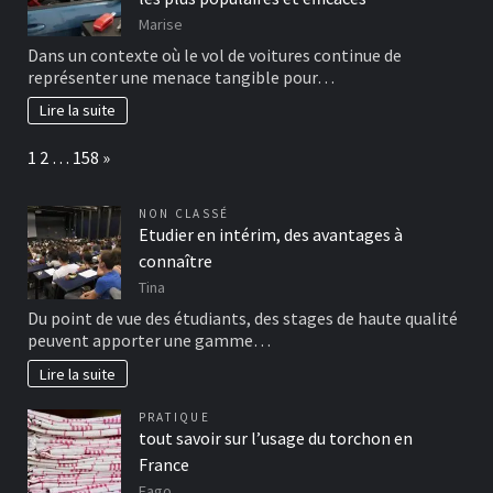
Marise
Dans un contexte où le vol de voitures continue de
représenter une menace tangible pour…
Lire la suite
Page:
Next
1
2
…
158
»
NON CLASSÉ
Etudier en intérim, des avantages à
connaître
Tina
Du point de vue des étudiants, des stages de haute qualité
peuvent apporter une gamme…
Lire la suite
PRATIQUE
tout savoir sur l’usage du torchon en
France
Eago