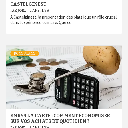
CASTELGINEST
PAR
JOEL
2 ANS IL Y A
À Castelginest, la présentation des plats joue un rôle crucial
dans l’expérience culinaire. Que ce
BONS PLANS
EMRYS LA CARTE : COMMENT ÉCONOMISER
SUR VOS ACHATS DU QUOTIDIEN ?
PAR
JOEL
3 ANS IL Y A