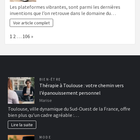
Les plateformes vibrantes, sont parmi les dernières
inventions que l’on retrouve dans le domaine du…
Voir article complet
Page:
Next
1
2
…
106
»
BIEN-ÊTRE
Thérapie à Toulouse : votre chemin vers
l’épanouissement personnel
Marise
Toulouse, ville dynamique du Sud-Ouest de la France, offre
bien plus qu’un cadre agréable :…
Lire la suite
MODE