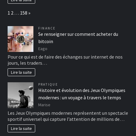
Page:
Next
1
2
…
158
»
FINANCE
Se renseigner sur comment acheter du
bitcoin
Eago
Pour ce qui est de faire des échanges sur internet de nos
jours, les traders…
Lire la suite
PRATIQUE
Histoire et évolution des Jeux Olympiques
modernes : un voyage à travers le temps
Marise
Les Jeux Olympiques modernes représentent un spectacle
sportif universel qui capture l’attention de millions de…
Lire la suite