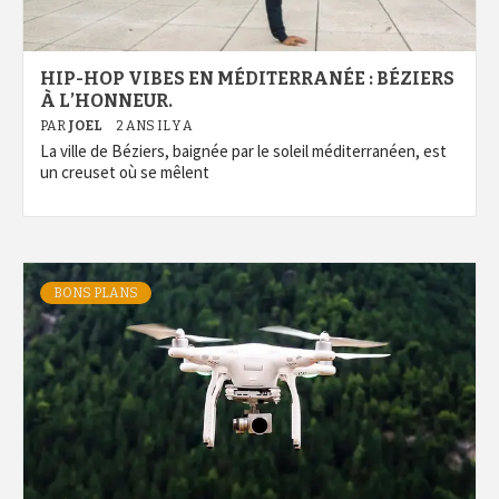
HIP-HOP VIBES EN MÉDITERRANÉE : BÉZIERS
À L’HONNEUR.
PAR
JOEL
2 ANS IL Y A
La ville de Béziers, baignée par le soleil méditerranéen, est
un creuset où se mêlent
BONS PLANS