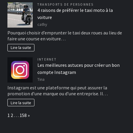
TRANSPORTS DE PERSONNES
4 raisons de préférer le taxi moto à la
voiture
cathy
Pourquoi choisir d’emprunter le taxi deux roues au lieu de
faire une course en voiture…
Lire la suite
INTERNET
Les meilleures astuces pour créer un bon
compte Instagram
Tina
Instagram est une plateforme qui peut assurer la
promotion d’une marque ou d’une entreprise. Il…
Lire la suite
Page:
Next
1
2
…
158
»