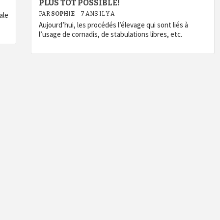
PLUS TÔT POSSIBLE!
ale
PAR
SOPHIE
7 ANS IL Y A
Aujourd’hui, les procédés l’élevage qui sont liés à
l’usage de cornadis, de stabulations libres, etc.