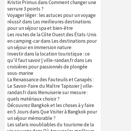
Kristin Primus
dans
Comment changer une
serrure 3 points ?
Voyager léger : les astuces pour un voyage
réussi!
dans
Les meilleures destinations
pour un séjour spa et bien-être
Les routes de la Côte Ouest des États-Unis
en camping-car
dans
Les destinations pour
un séjour en immersion nature
Investir dans la location touristique : ce
qu’il faut savoir | ville-randan.fr
dans
Les
croisières pour passionnés de plongée
sous-marine
La Renaissance des Fauteuils et Canapés :
Le Savoir-Faire du Maître Tapissier | ville-
randan.fr
dans
Menuiserie sur mesure :
quels matériaux choisir ?
Découvrez Bangkok et les choses à y faire
en 5 Jours
dans
Que Visiter à Bangkok pour
un séjour mémorable ?
Les safaris inoubliables du tourisme de la