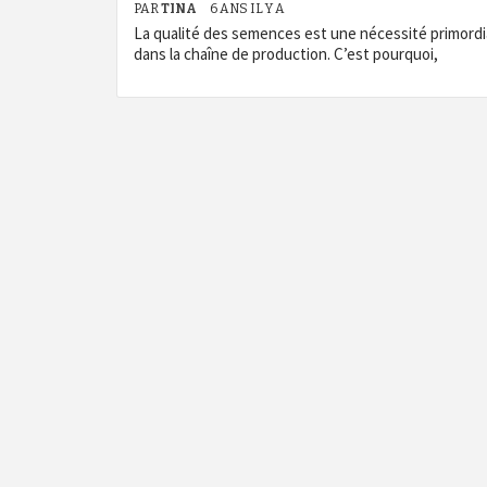
PAR
TINA
6 ANS IL Y A
La qualité des semences est une nécessité primordi
dans la chaîne de production. C’est pourquoi,