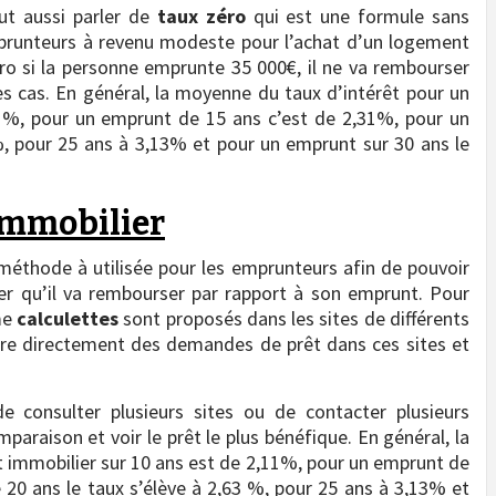
ut aussi parler de
taux zéro
qui est une formule sans
prunteurs à revenu modeste pour l’achat d’un logement
éro si la personne emprunte 35 000€, il ne va rembourser
s cas. En général, la moyenne du taux d’intérêt pour un
1%, pour un emprunt de 15 ans c’est de 2,31%, pour un
%, pour 25 ans à 3,13% et pour un emprunt sur 30 ans le
 immobilier
méthode à utilisée pour les emprunteurs afin de pouvoir
ier qu’il va rembourser par rapport à son emprunt. Pour
mme
calculettes
sont proposés dans les sites de différents
aire directement des demandes de prêt dans ces sites et
de consulter plusieurs sites ou de contacter plusieurs
paraison et voir le prêt le plus bénéfique. En général, la
 immobilier sur 10 ans est de 2,11%, pour un emprunt de
20 ans le taux s’élève à 2,63 %, pour 25 ans à 3,13% et