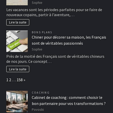
Sophie
Les vacances sont les périodes parfaites pour se faire de
nouveaux copains, partir à l’aventure,…
Lire la suite
BONS PLANS
Chiner pour décorer sa maison, les Français
sont de véritables passionnés
Sophie
Près de la moitié des Français sont de véritables chineurs
de nos jours. Ce concept…
Lire la suite
Page:
Next
1
2
…
158
»
COACHING
Cabinet de coaching : comment choisir le
bon partenaire pour vos transformations ?
Povoski