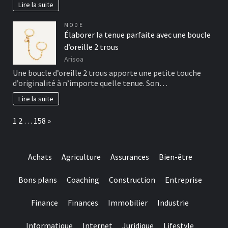
Lire la suite
MODE
Élaborer la tenue parfaite avec une boucle
d’oreille 2 trous
Arisoa
Une boucle d’oreille 2 trous apporte une petite touche
d’originalité à n’importe quelle tenue. Son…
Lire la suite
Page:
Next
1
2
…
158
»
Achats
Agriculture
Assurances
Bien-être
Bons plans
Coaching
Construction
Entreprise
Finance
Finances
Immobilier
Industrie
Informatique
Internet
Juridique
Lifestyle