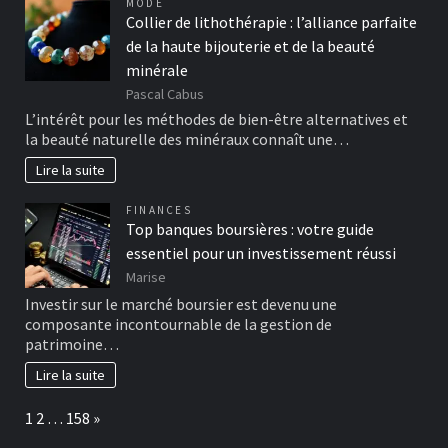
MODE
Collier de lithothérapie : l’alliance parfaite
de la haute bijouterie et de la beauté
minérale
Pascal Cabus
L’intérêt pour les méthodes de bien-être alternatives et
la beauté naturelle des minéraux connaît une…
Lire la suite
FINANCES
Top banques boursières : votre guide
essentiel pour un investissement réussi
Marise
Investir sur le marché boursier est devenu une
composante incontournable de la gestion de
patrimoine…
Lire la suite
Page:
Next
1
2
…
158
»