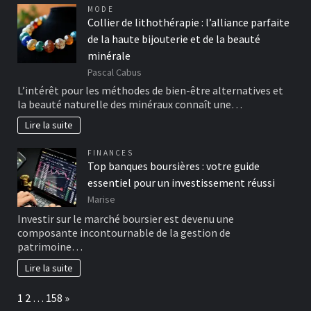
MODE
Collier de lithothérapie : l’alliance parfaite
de la haute bijouterie et de la beauté
minérale
Pascal Cabus
L’intérêt pour les méthodes de bien-être alternatives et
la beauté naturelle des minéraux connaît une…
Lire la suite
FINANCES
Top banques boursières : votre guide
essentiel pour un investissement réussi
Marise
Investir sur le marché boursier est devenu une
composante incontournable de la gestion de
patrimoine…
Lire la suite
Page:
Next
1
2
…
158
»