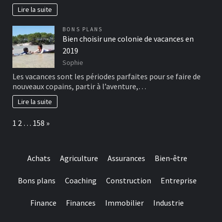
Lire la suite
BONS PLANS
Bien choisir une colonie de vacances en
2019
Sophie
Les vacances sont les périodes parfaites pour se faire de
nouveaux copains, partir à l’aventure,…
Lire la suite
Page:
Next
1
2
…
158
»
Achats
Agriculture
Assurances
Bien-être
Bons plans
Coaching
Construction
Entreprise
Finance
Finances
Immobilier
Industrie