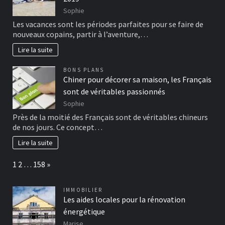
Sophie
Les vacances sont les périodes parfaites pour se faire de
nouveaux copains, partir à l’aventure,…
Lire la suite
BONS PLANS
Chiner pour décorer sa maison, les Français
sont de véritables passionnés
Sophie
Près de la moitié des Français sont de véritables chineurs
de nos jours. Ce concept…
Lire la suite
Page:
Next
1
2
…
158
»
IMMOBILIER
Les aides locales pour la rénovation
énergétique
Marise