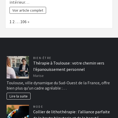
intérieur…
Voir article complet
Page:
Next
1
2
…
106
»
BIEN-ÊTRE
Thérapie à Toulouse : votre chemin vers
l’épanouissement personnel
Marise
Toulouse, ville dynamique du Sud-Ouest de la France, offre
bien plus qu’un cadre agréable :…
Lire la suite
MODE
Collier de lithothérapie : l’alliance parfaite