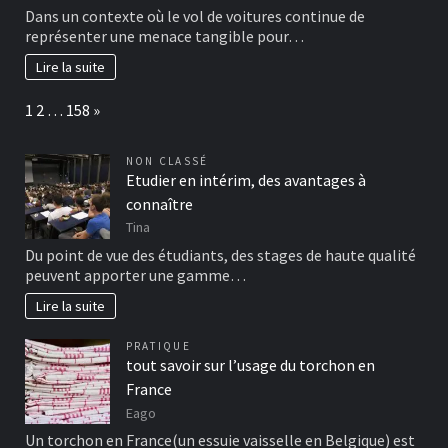
Dans un contexte où le vol de voitures continue de
représenter une menace tangible pour…
Lire la suite
Page:
Next
1
2
…
158
»
NON CLASSÉ
Etudier en intérim, des avantages à
connaître
Tina
Du point de vue des étudiants, des stages de haute qualité
peuvent apporter une gamme…
Lire la suite
PRATIQUE
tout savoir sur l’usage du torchon en
France
Eago
Un torchon en France(un essuie vaisselle en Belgique) est