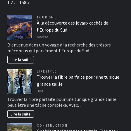
Page:
Next
1
2
…
158
»
TOURISME
À la découverte des joyaux cachés de
l’Europe du Sud
Marise
Bienvenue dans un voyage à la recherche des trésors
méconnus qui parsèment l’Europe du Sud.…
Lire la suite
LIFESTYLE
Trouver la fibre parfaite pour une tunique
grande taille
Joel
Trouver la fibre parfaite pour une tunique grande taille
peut être une tâche complexe. Avec…
Lire la suite
CONSTRUCTION