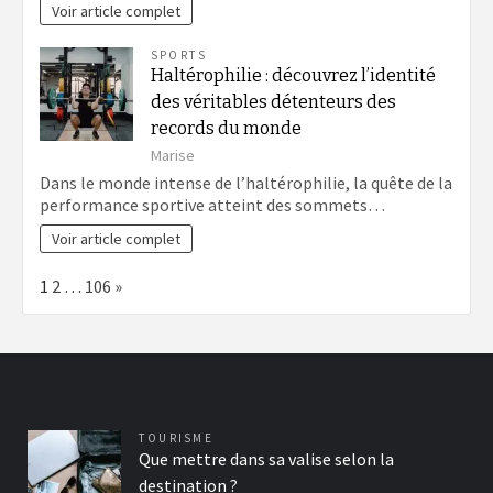
Voir article complet
SPORTS
Haltérophilie : découvrez l’identité
des véritables détenteurs des
records du monde
Marise
Dans le monde intense de l’haltérophilie, la quête de la
performance sportive atteint des sommets…
Voir article complet
Page:
Next
1
2
…
106
»
TOURISME
Que mettre dans sa valise selon la
destination ?