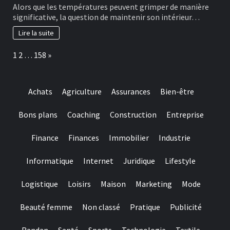
Alors que les températures peuvent grimper de manière
significative, la question de maintenir son intérieur…
Lire la suite
Page:
Next
1
2
…
158
»
Achats
Agriculture
Assurances
Bien-être
Bons plans
Coaching
Construction
Entreprise
Finance
Finances
Immobilier
Industrie
Informatique
Internet
Juridique
Lifestyle
Logistique
Loisirs
Maison
Marketing
Mode
Beauté femme
Non classé
Pratique
Publicité
Randan
Santé
Sports
Technologie
Textile