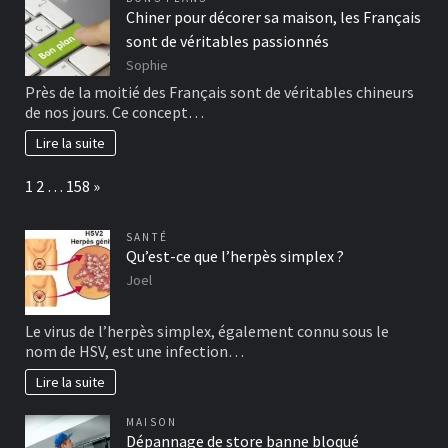
Chiner pour décorer sa maison, les Français
sont de véritables passionnés
Sophie
Près de la moitié des Français sont de véritables chineurs
de nos jours. Ce concept…
Lire la suite
Page:
Next
1
2
…
158
»
SANTÉ
Qu’est-ce que l’herpès simplex ?
Joel
Le virus de l’herpès simplex, également connu sous le
nom de HSV, est une infection…
Lire la suite
MAISON
Dépannage de store banne bloqué