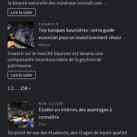
la beauté naturelle des minéraux connaît une…
Lire la suite
FINANCES
Top banques boursières : votre guide
essentiel pour un investissement réussi
Marise
Investir sur le marché boursier est devenu une
composante incontournable de la gestion de
patrimoine…
Lire la suite
Page:
Next
1
2
…
158
»
NON CLASSÉ
Etudier en intérim, des avantages à
connaître
Tina
Du point de vue des étudiants, des stages de haute qualité