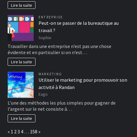
Lire la suite
ENTREPRISE
Peut-on se passer de la bureautique au
travail ?
Sophie
Travailler dans une entreprise n’est pas une chose
évidente et en particulier si on n’est…
Lire la suite
MARKETING
Utiliser le marketing pour promouvoir son
activité à Randan
Eago
L’une des méthodes les plus simples pour gagner de
l’argent sur le net consiste à…
Lire la suite
Page:
Previous
Next
«
1
2
3
4
…
158
»