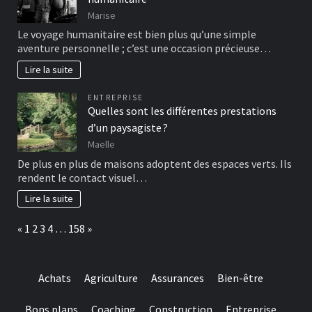
Marise
Le voyage humanitaire est bien plus qu’une simple
aventure personnelle ; c’est une occasion précieuse…
Lire la suite
ENTREPRISE
Quelles sont les différentes prestations
d’un paysagiste ?
Maelle
De plus en plus de maisons adoptent des espaces verts. Ils
rendent le contact visuel…
Lire la suite
Page:
Previous
Next
«
1
2
3
4
…
158
»
Achats
Agriculture
Assurances
Bien-être
Bons plans
Coaching
Construction
Entreprise