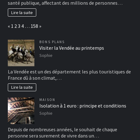
santé publique, affectant des millions de personnes…
Lire la suite
Page:
Previous
Next
«
1
2
3
4
…
158
»
BONS PLANS
Visiter la Vendée au printemps
Sophie
La Vendée est un des département les plus touristiques de
France dû à son climat,…
Lire la suite
MAISON
Isolation à 1 euro : principe et conditions
Sophie
Depuis de nombreuses années, le souhait de chaque
personne sera surement de vivre dans un…