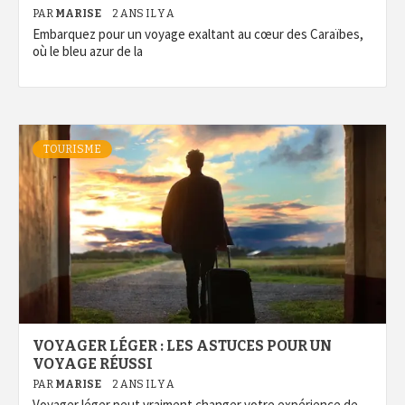
PAR
MARISE
2 ANS IL Y A
Embarquez pour un voyage exaltant au cœur des Caraïbes,
où le bleu azur de la
TOURISME
VOYAGER LÉGER : LES ASTUCES POUR UN
VOYAGE RÉUSSI
PAR
MARISE
2 ANS IL Y A
Voyager léger peut vraiment changer votre expérience de