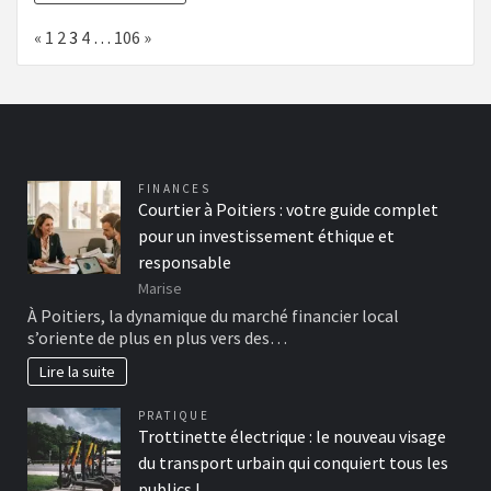
Page:
Previous
Next
«
1
2
3
4
…
106
»
FINANCES
Courtier à Poitiers : votre guide complet
pour un investissement éthique et
responsable
Marise
À Poitiers, la dynamique du marché financier local
s’oriente de plus en plus vers des…
Lire la suite
PRATIQUE
Trottinette électrique : le nouveau visage
du transport urbain qui conquiert tous les
publics !