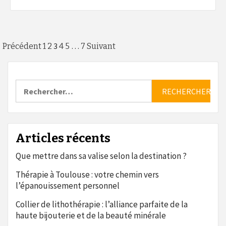
Pagination
3
…
Précédent
1
2
4
5
7
Suivant
des
publications
Rechercher :
Articles récents
Que mettre dans sa valise selon la destination ?
Thérapie à Toulouse : votre chemin vers
l’épanouissement personnel
Collier de lithothérapie : l’alliance parfaite de la
haute bijouterie et de la beauté minérale