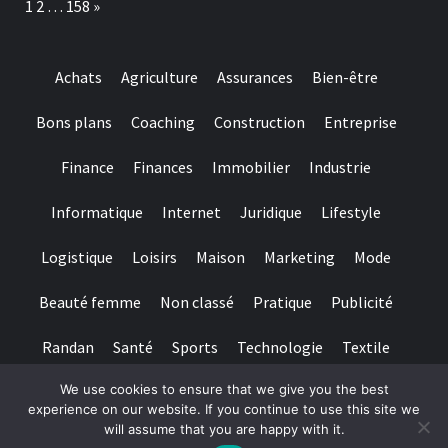
Page:
Next
1
2
…
158
»
Achats
Agriculture
Assurances
Bien-être
Bons plans
Coaching
Construction
Entreprise
Finance
Finances
Immobilier
Industrie
Informatique
Internet
Juridique
Lifestyle
Logistique
Loisirs
Maison
Marketing
Mode
Beauté femme
Non classé
Pratique
Publicité
Randan
Santé
Sports
Technologie
Textile
We use cookies to ensure that we give you the best
Tourisme
Transports
Transports de personnes
experience on our website. If you continue to use this site we
will assume that you are happy with it.