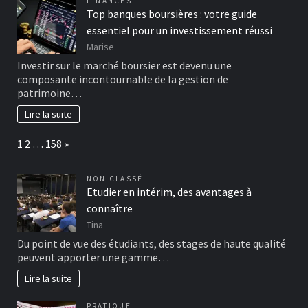
FINANCES
Top banques boursières : votre guide
essentiel pour un investissement réussi
Marise
Investir sur le marché boursier est devenu une
composante incontournable de la gestion de
patrimoine…
Lire la suite
Page:
Next
1
2
…
158
»
NON CLASSÉ
Etudier en intérim, des avantages à
connaître
Tina
Du point de vue des étudiants, des stages de haute qualité
peuvent apporter une gamme…
Lire la suite
PRATIQUE