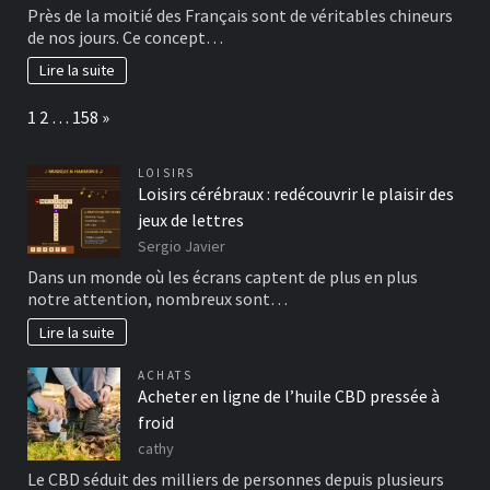
Près de la moitié des Français sont de véritables chineurs
de nos jours. Ce concept…
Lire la suite
Page:
Next
1
2
…
158
»
LOISIRS
Loisirs cérébraux : redécouvrir le plaisir des
jeux de lettres
Sergio Javier
Dans un monde où les écrans captent de plus en plus
notre attention, nombreux sont…
Lire la suite
ACHATS
Acheter en ligne de l’huile CBD pressée à
froid
cathy
Le CBD séduit des milliers de personnes depuis plusieurs