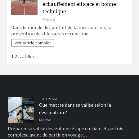
échauffement efficace et bonne
technique
Marise
Dans le monde du sport et de la musculation, la
prévention des blessures occupe une…
Voir article complet
Page:
Next
1
2
…
106
»
TOURISME
Que mettre dans sa valise selon la
destination ?
Marise
Préparer sa valise devient une étape cruciale et parfois
complexe avant de partir en voyage.…