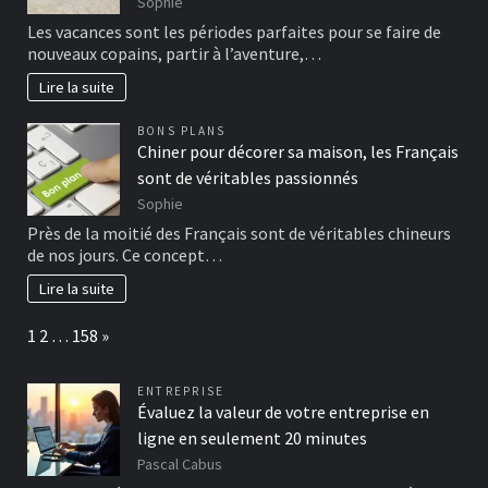
Sophie
Les vacances sont les périodes parfaites pour se faire de
nouveaux copains, partir à l’aventure,…
Lire la suite
BONS PLANS
Chiner pour décorer sa maison, les Français
sont de véritables passionnés
Sophie
Près de la moitié des Français sont de véritables chineurs
de nos jours. Ce concept…
Lire la suite
Page:
Next
1
2
…
158
»
ENTREPRISE
Évaluez la valeur de votre entreprise en
ligne en seulement 20 minutes
Pascal Cabus