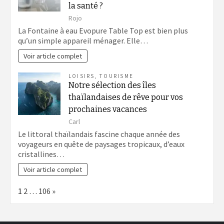
la santé ?
Rojo
La Fontaine à eau Evopure Table Top est bien plus
qu’un simple appareil ménager. Elle…
Voir article complet
LOISIRS
,
TOURISME
Notre sélection des îles
thaïlandaises de rêve pour vos
prochaines vacances
Carl
Le littoral thaïlandais fascine chaque année des
voyageurs en quête de paysages tropicaux, d’eaux
cristallines…
Voir article complet
Page:
Next
1
2
…
106
»