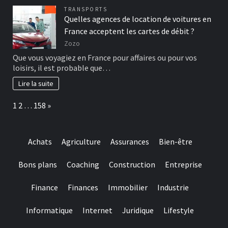
TRANSPORTS
Quelles agences de location de voitures en
France acceptent les cartes de débit ?
Zozo
Que vous voyagiez en France pour affaires ou pour vos
loisirs, il est probable que…
Lire la suite
Page:
Next
1
2
…
158
»
Achats
Agriculture
Assurances
Bien-être
Bons plans
Coaching
Construction
Entreprise
Finance
Finances
Immobilier
Industrie
Informatique
Internet
Juridique
Lifestyle