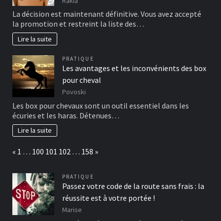
Rakia
La décision est maintenant définitive. Vous avez accepté
la promotion et restreint la liste des…
Lire la suite
PRATIQUE
Les avantages et les inconvénients des box
pour cheval
Povoski
Les box pour chevaux sont un outil essentiel dans les
écuries et les haras. Détenues…
Lire la suite
Page:
Previous
Next
«
1
…
100
101
102
…
158
»
PRATIQUE
Passez votre code de la route sans frais : la
réussite est à votre portée !
Marise