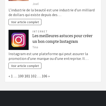
Joel
L’industrie de la beauté est une industrie d’un milliard
de dollars qui existe depuis des…
Voir article complet
INTERNET
Les meilleures astuces pour créer
un bon compte Instagram
Tina
Instagram est une plateforme qui peut assurer la
promotion d’une marque ou d’une entreprise. Il…
Voir article complet
Page:
Previous
Next
«
1
…
100
101
102
…
106
»