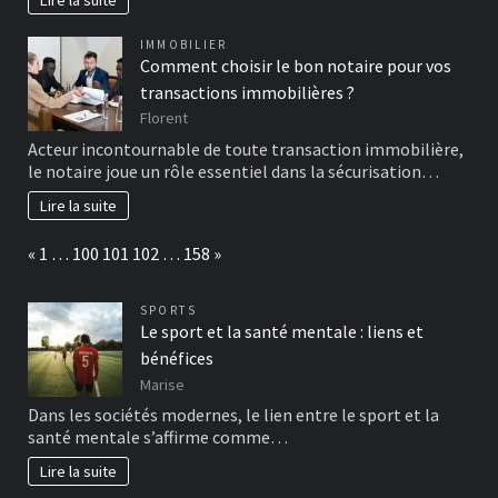
IMMOBILIER
Comment choisir le bon notaire pour vos
transactions immobilières ?
Florent
Acteur incontournable de toute transaction immobilière,
le notaire joue un rôle essentiel dans la sécurisation…
Lire la suite
Page:
Previous
Next
«
1
…
100
101
102
…
158
»
SPORTS
Le sport et la santé mentale : liens et
bénéfices
Marise
Dans les sociétés modernes, le lien entre le sport et la
santé mentale s’affirme comme…
Lire la suite