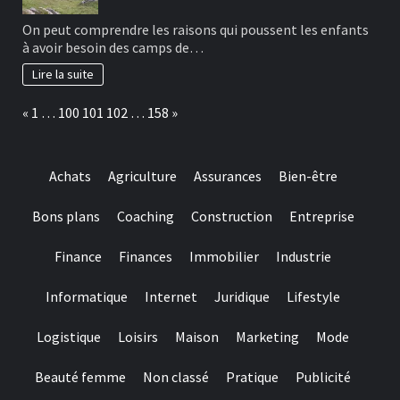
On peut comprendre les raisons qui poussent les enfants
à avoir besoin des camps de…
Lire la suite
Page:
Previous
Next
«
1
…
100
101
102
…
158
»
Achats
Agriculture
Assurances
Bien-être
Bons plans
Coaching
Construction
Entreprise
Finance
Finances
Immobilier
Industrie
Informatique
Internet
Juridique
Lifestyle
Logistique
Loisirs
Maison
Marketing
Mode
Beauté femme
Non classé
Pratique
Publicité