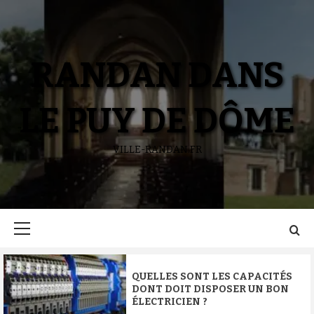
Aller
au
contenu
RANDAN DANS
LE PUY DE DÔME
VILLE-RANDAN.FR
Menu
principal
QUELLES SONT LES CAPACITÉS
DONT DOIT DISPOSER UN BON
ÉLECTRICIEN ?