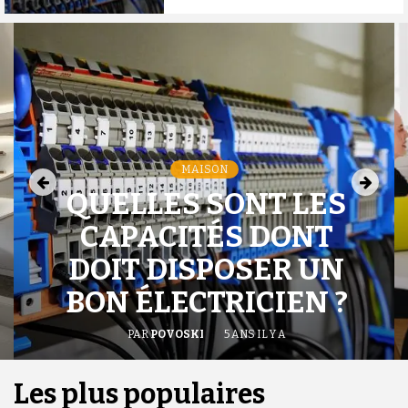
MAISON
QUELLES SONT LES
CAPACITÉS DONT
DOIT DISPOSER UN
BON ÉLECTRICIEN ?
PAR
POVOSKI
5 ANS IL Y A
Les plus populaires