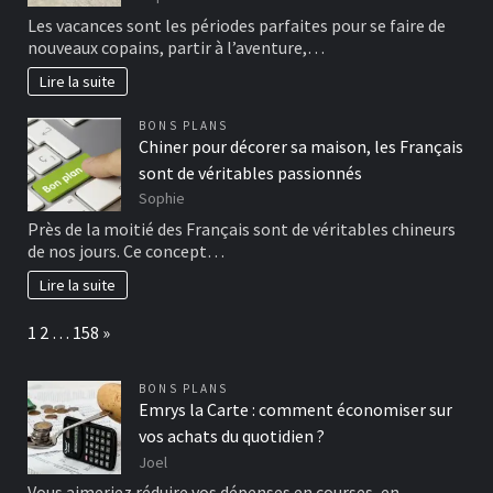
Les vacances sont les périodes parfaites pour se faire de
nouveaux copains, partir à l’aventure,…
Lire la suite
BONS PLANS
Chiner pour décorer sa maison, les Français
sont de véritables passionnés
Sophie
Près de la moitié des Français sont de véritables chineurs
de nos jours. Ce concept…
Lire la suite
Page:
Next
1
2
…
158
»
BONS PLANS
Emrys la Carte : comment économiser sur
vos achats du quotidien ?
Joel
Vous aimeriez réduire vos dépenses en courses, en