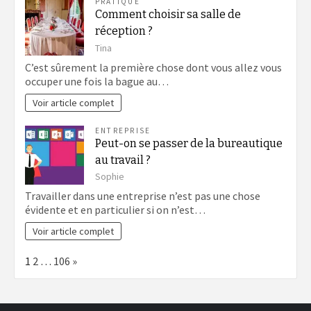
PRATIQUE
Comment choisir sa salle de
réception ?
Tina
C’est sûrement la première chose dont vous allez vous
occuper une fois la bague au…
Voir article complet
ENTREPRISE
Peut-on se passer de la bureautique
au travail ?
Sophie
Travailler dans une entreprise n’est pas une chose
évidente et en particulier si on n’est…
Voir article complet
Page:
Next
1
2
…
106
»