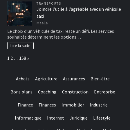
TRANSPORTS
Joindre l’utile à l’agréable avec un véhicule
taxi
Maelle
Le choix d’un véhicule de taxi reste un défi. Les services
souhaités déterminent les options…
Lire la suite
Page:
Next
1
2
…
158
»
Achats
Agriculture
Assurances
Bien-être
Bons plans
Coaching
Construction
Entreprise
Finance
Finances
Immobilier
Industrie
Informatique
Internet
Juridique
Lifestyle