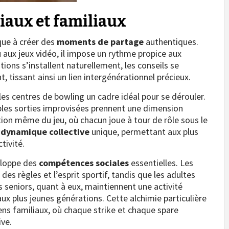
ciaux et familiaux
que à créer des
moments de partage
authentiques.
u aux jeux vidéo, il impose un rythme propice aux
ions s’installent naturellement, les conseils se
 tissant ainsi un lien intergénérationnel précieux.
es centres de bowling un cadre idéal pour se dérouler.
ples sorties improvisées prennent une dimension
tion même du jeu, où chacun joue à tour de rôle sous le
e
dynamique collective
unique, permettant aux plus
tivité.
veloppe des
compétences sociales
essentielles. Les
des règles et l’esprit sportif, tandis que les adultes
es seniors, quant à eux, maintiennent une activité
x plus jeunes générations. Cette alchimie particulière
iens familiaux, où chaque strike et chaque spare
ive.