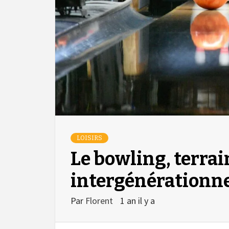
LOISIRS
Le bowling, terrai
intergénérationn
Par
Florent
1 an il y a