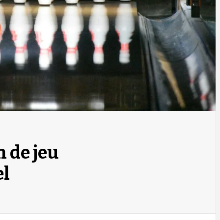
n de jeu
el