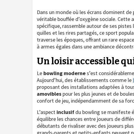
Dans un monde où les écrans dominent de plu
véritable bouffée d’oxygène sociale. Cette a
spécifique, rassemble autour de ses pistes l
quilles et les rires partagés, ce sport popu
traverse les époques, offrant un rare espac
à armes égales dans une ambiance décontr
Un loisir accessible qu
Le
bowling moderne
s’est considérablemen
Aujourd’hui, des établissements comme le
proposant des installations adaptées à tous
amovibles
pour les plus jeunes et de boule
confort de jeu, indépendamment de sa forc
L’aspect
inclusif
du bowling se manifeste é
équilibre les chances entre joueurs de diff
débutants de rivaliser avec des joueurs plu
grands-parents et petits-enfants peuvent 