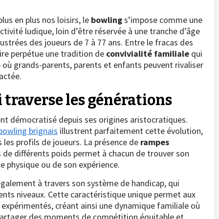
s en plus nos loisirs, le
bowling
s’impose comme une
ctivité ludique, loin d’être réservée à une tranche d’âge
ustrées des joueurs de 7 à 77 ans. Entre le fracas des
laire perpétue une tradition de
convivialité familiale
qui
e où grands-parents, parents et enfants peuvent rivaliser
actée.
i traverse les générations
t démocratisé depuis ses origines aristocratiques.
bowling brignais
illustrent parfaitement cette évolution,
 les profils de joueurs. La présence de
rampes
s de différents poids permet à chacun de trouver son
e physique ou de son expérience.
galement à travers son système de handicap, qui
érents niveaux. Cette caractéristique unique permet aux
s expérimentés, créant ainsi une dynamique familiale où
partager des moments de compétition équitable et