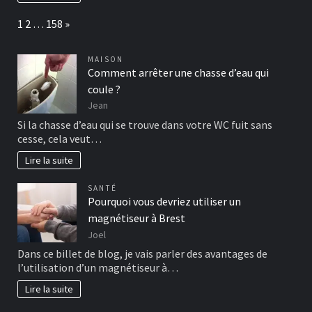
Page:
Next
1
2
…
158
»
MAISON
Comment arrêter une chasse d’eau qui
coule ?
Jean
Si la chasse d’eau qui se trouve dans votre WC fuit sans
cesse, cela veut…
Lire la suite
SANTÉ
Pourquoi vous devriez utiliser un
magnétiseur à Brest
Joel
Dans ce billet de blog, je vais parler des avantages de
l’utilisation d’un magnétiseur à…
Lire la suite