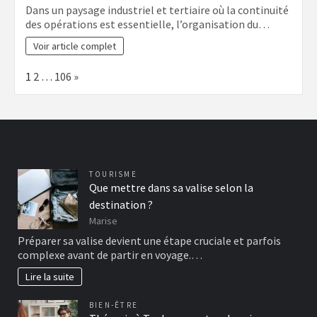
Dans un paysage industriel et tertiaire où la continuité
des opérations est essentielle, l’organisation du…
Voir article complet
Page:
Next
1
2
…
106
»
TOURISME
Que mettre dans sa valise selon la
destination ?
Marise
Préparer sa valise devient une étape cruciale et parfois
complexe avant de partir en voyage.…
Lire la suite
BIEN-ÊTRE