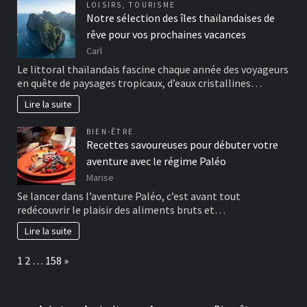
LOISIRS
,
TOURISME
Notre sélection des îles thaïlandaises de
rêve pour vos prochaines vacances
Carl
Le littoral thaïlandais fascine chaque année des voyageurs
en quête de paysages tropicaux, d’eaux cristallines…
Lire la suite
BIEN-ÊTRE
Recettes savoureuses pour débuter votre
aventure avec le régime Paléo
Marise
Se lancer dans l’aventure Paléo, c’est avant tout
redécouvrir le plaisir des aliments bruts et…
Lire la suite
Page:
Next
1
2
…
158
»