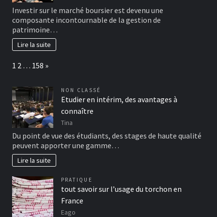
Investir sur le marché boursier est devenu une
composante incontournable de la gestion de
patrimoine…
Lire la suite
Page:
Next
1
2
…
158
»
NON CLASSÉ
Etudier en intérim, des avantages à
connaître
Tina
Du point de vue des étudiants, des stages de haute qualité
peuvent apporter une gamme…
Lire la suite
PRATIQUE
tout savoir sur l’usage du torchon en
France
Eago