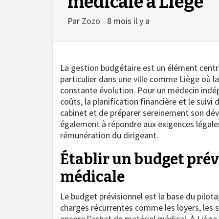
médicale à Liège
Par
Zozo
8 mois il y a
La gestion budgétaire est un élément centra
particulier dans une ville comme Liège où l
constante évolution. Pour un médecin indép
coûts, la planification financière et le suivi
cabinet et de préparer sereinement son dé
également à répondre aux exigences légale
rémunération du dirigeant.
Établir un budget prév
médicale
Le budget prévisionnel est la base du pilota
charges récurrentes comme les loyers, les s
encore l’achat de matériel médical. À Liège,