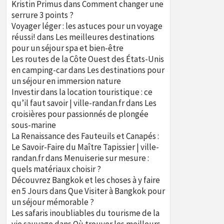
Kristin Primus
dans
Comment changer une
serrure 3 points ?
Voyager léger : les astuces pour un voyage
réussi!
dans
Les meilleures destinations
pour un séjour spa et bien-être
Les routes de la Côte Ouest des États-Unis
en camping-car
dans
Les destinations pour
un séjour en immersion nature
Investir dans la location touristique : ce
qu’il faut savoir | ville-randan.fr
dans
Les
croisières pour passionnés de plongée
sous-marine
La Renaissance des Fauteuils et Canapés :
Le Savoir-Faire du Maître Tapissier | ville-
randan.fr
dans
Menuiserie sur mesure :
quels matériaux choisir ?
Découvrez Bangkok et les choses à y faire
en 5 Jours
dans
Que Visiter à Bangkok pour
un séjour mémorable ?
Les safaris inoubliables du tourisme de la