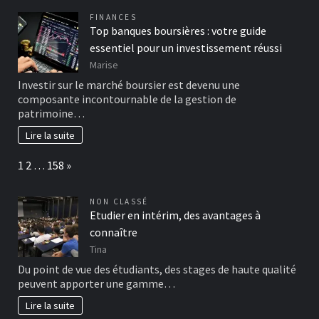
FINANCES
Top banques boursières : votre guide
essentiel pour un investissement réussi
Marise
Investir sur le marché boursier est devenu une
composante incontournable de la gestion de
patrimoine…
Lire la suite
Page:
Next
1
2
…
158
»
NON CLASSÉ
Etudier en intérim, des avantages à
connaître
Tina
Du point de vue des étudiants, des stages de haute qualité
peuvent apporter une gamme…
Lire la suite