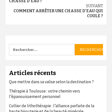
d’article
CHASSE D’EAU ?
SUIVANT
COMMENT ARRÊTER UNE CHASSE D’EAU QUI
COULE ?
Rechercher :
Articles récents
Que mettre dans sa valise selon la destination ?
Thérapie à Toulouse : votre chemin vers
l’épanouissement personnel
Collier de lithothérapie : l’alliance parfaite de la
haute bijouterie et de la beauté minérale