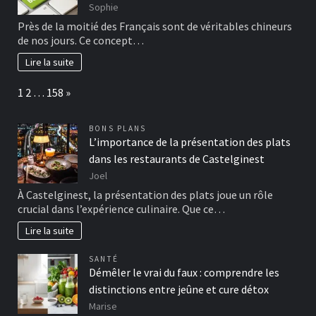
Sophie
Près de la moitié des Français sont de véritables chineurs
de nos jours. Ce concept…
Lire la suite
Page:
Next
1
2
…
158
»
BONS PLANS
L’importance de la présentation des plats
dans les restaurants de Castelginest
Joel
À Castelginest, la présentation des plats joue un rôle
crucial dans l’expérience culinaire. Que ce…
Lire la suite
SANTÉ
Démêler le vrai du faux : comprendre les
distinctions entre jeûne et cure détox
Marise