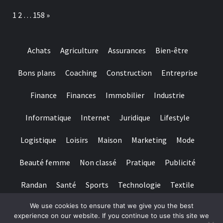
Page:
Next
1
2
…
158
»
Achats
Agriculture
Assurances
Bien-être
Bons plans
Coaching
Construction
Entreprise
Finance
Finances
Immobilier
Industrie
Informatique
Internet
Juridique
Lifestyle
Logistique
Loisirs
Maison
Marketing
Mode
Beauté femme
Non classé
Pratique
Publicité
Randan
Santé
Sports
Technologie
Textile
We use cookies to ensure that we give you the best
Tourisme
Transports
Transports de personnes
experience on our website. If you continue to use this site we