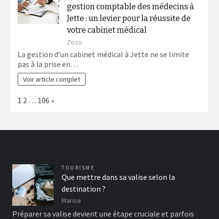
gestion comptable des médecins à
Jette : un levier pour la réussite de
votre cabinet médical
Zozo
La gestion d’un cabinet médical à Jette ne se limite
pas à la prise en…
Voir article complet
Page:
Next
1
2
…
106
»
TOURISME
Que mettre dans sa valise selon la
destination ?
Marise
Préparer sa valise devient une étape cruciale et parfois