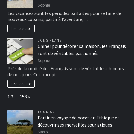
Sophie
Les vacances sont les périodes parfaites pour se faire de
nouveaux copains, partir à l’aventure,…
Lire la suite
BONS PLANS
Chiner pour décorer sa maison, les Français
sont de véritables passionnés
Sophie
Près de la moitié des Français sont de véritables chineurs
de nos jours. Ce concept…
Lire la suite
Page:
Next
1
2
…
158
»
TOURISME
Partir en voyage de noces en Éthiopie et
découvrir ses merveilles touristiques
Sarah