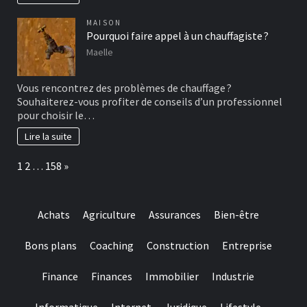
MAISON
Pourquoi faire appel à un chauffagiste ?
Maelle
Vous rencontrez des problèmes de chauffage ?
Souhaiterez-vous profiter de conseils d’un professionnel
pour choisir le…
Lire la suite
Page:
Next
1
2
…
158
»
Achats
Agriculture
Assurances
Bien-être
Bons plans
Coaching
Construction
Entreprise
Finance
Finances
Immobilier
Industrie
Informatique
Internet
Juridique
Lifestyle