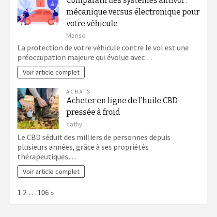
Comparatif des systèmes antivol :
mécanique versus électronique pour
votre véhicule
Marise
La protection de votre véhicule contre le vol est une
préoccupation majeure qui évolue avec…
Voir article complet
ACHATS
Acheter en ligne de l’huile CBD
pressée à froid
cathy
Le CBD séduit des milliers de personnes depuis
plusieurs années, grâce à ses propriétés
thérapeutiques…
Voir article complet
Page:
Next
1
2
…
106
»