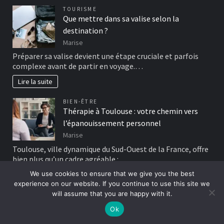
TOURISME
Que mettre dans sa valise selon la
destination ?
Marise
Préparer sa valise devient une étape cruciale et parfois
complexe avant de partir en voyage.…
Lire la suite
BIEN-ÊTRE
Thérapie à Toulouse : votre chemin vers
l’épanouissement personnel
Marise
Toulouse, ville dynamique du Sud-Ouest de la France, offre
bien plus qu’un cadre agréable :…
We use cookies to ensure that we give you the best
Lire la suite
experience on our website. If you continue to use this site we
will assume that you are happy with it.
MODE
Collier de lithothérapie : l’alliance parfaite
Ok
de la haute bijouterie et de la beauté