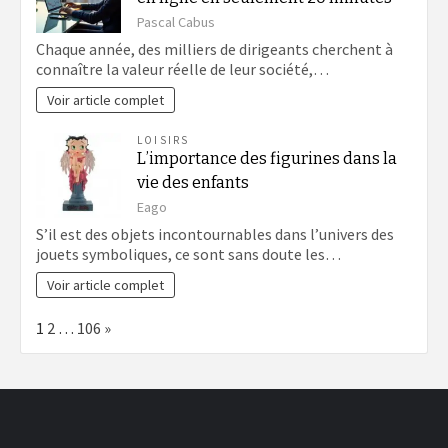
Pascal Cabus
Chaque année, des milliers de dirigeants cherchent à
connaître la valeur réelle de leur société,…
Voir article complet
LOISIRS
L’importance des figurines dans la
vie des enfants
Eago
S’il est des objets incontournables dans l’univers des
jouets symboliques, ce sont sans doute les…
Voir article complet
Page:
Next
1
2
…
106
»