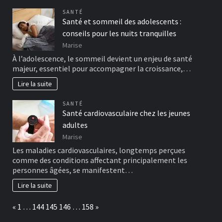
SANTÉ
Santé et sommeil des adolescents :
conseils pour les nuits tranquilles
Marise
À l’adolescence, le sommeil devient un enjeu de santé
majeur, essentiel pour accompagner la croissance,…
Lire la suite
SANTÉ
Santé cardiovasculaire chez les jeunes
adultes
Marise
Les maladies cardiovasculaires, longtemps perçues
comme des conditions affectant principalement les
personnes âgées, se manifestent…
Lire la suite
Page:
Previous
Next
«
1
…
144
145
146
…
158
»