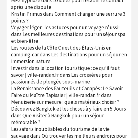
MP3 hypnose
dans
10 idées pour rétablir le contact
après une dispute
Kristin Primus
dans
Comment changer une serrure 3
points ?
Voyager léger : les astuces pour un voyage réussi!
dans
Les meilleures destinations pour un séjour spa
et bien-être
Les routes de la Côte Ouest des États-Unis en
camping-car
dans
Les destinations pour un séjour en
immersion nature
Investir dans la location touristique : ce qu’il faut
savoir | ville-randan.fr
dans
Les croisières pour
passionnés de plongée sous-marine
La Renaissance des Fauteuils et Canapés : Le Savoir-
Faire du Maître Tapissier | ville-randan.fr
dans
Menuiserie sur mesure : quels matériaux choisir ?
Découvrez Bangkok et les choses à y faire en 5 Jours
dans
Que Visiter à Bangkok pour un séjour
mémorable ?
Les safaris inoubliables du tourisme de la vie
sauvage
dans
Où trouver les meilleurs endroits pour