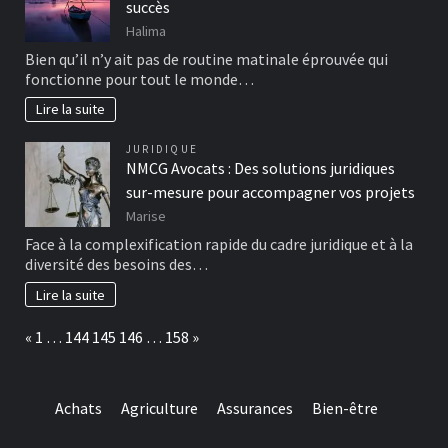
succès
Halima
Bien qu’il n’y ait pas de routine matinale éprouvée qui
fonctionne pour tout le monde…
Lire la suite
JURIDIQUE
NMCG Avocats : Des solutions juridiques
sur-mesure pour accompagner vos projets
Marise
Face à la complexification rapide du cadre juridique et à la
diversité des besoins des…
Lire la suite
Page:
Previous
Next
«
1
…
144
145
146
…
158
»
Achats
Agriculture
Assurances
Bien-être