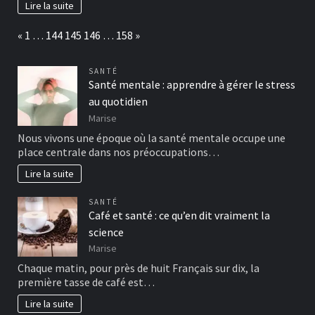
Lire la suite
Page:
Previous
Next
«
1
…
144
145
146
…
158
»
SANTÉ
Santé mentale : apprendre à gérer le stress
au quotidien
Marise
Nous vivons une époque où la santé mentale occupe une
place centrale dans nos préoccupations…
Lire la suite
SANTÉ
Café et santé : ce qu’en dit vraiment la
science
Marise
Chaque matin, pour près de huit Français sur dix, la
première tasse de café est…
Lire la suite