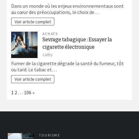
Dans un monde où les enjeux environnementaux sont
au cœur des préoccupations, le choix de…
Voir article complet
ACHATS
Sevrage tabagique : Essayer la
cigarette électronique
cathy
Fumer de la cigarette dégrade la santé du fumeur, tôt
ou tard. Le tabac et…
Voir article complet
Page:
Next
1
2
…
106
»
TOURISME