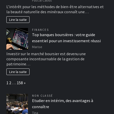
Pascal Cabus
L’intérêt pour les méthodes de bien-être alternatives et
la beauté naturelle des minéraux connaît une…
Lire la suite
FINANCES
Top banques boursières : votre guide
essentiel pour un investissement réussi
Marise
Investir sur le marché boursier est devenu une
composante incontournable de la gestion de
patrimoine…
Lire la suite
Page:
Next
1
2
…
158
»
NON CLASSÉ
Etudier en intérim, des avantages à
connaître
Tina