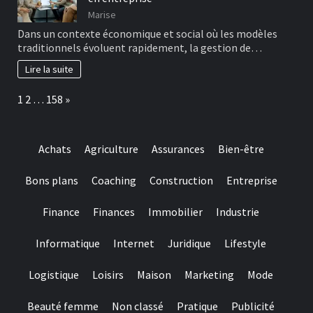
Marise
Dans un contexte économique et social où les modèles
traditionnels évoluent rapidement, la gestion de…
Lire la suite
Page:
Next
1
2
…
158
»
Achats
Agriculture
Assurances
Bien-être
Bons plans
Coaching
Construction
Entreprise
Finance
Finances
Immobilier
Industrie
Informatique
Internet
Juridique
Lifestyle
Logistique
Loisirs
Maison
Marketing
Mode
Beauté femme
Non classé
Pratique
Publicité