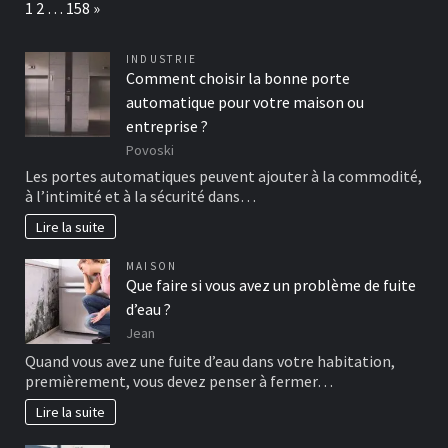
Page:
Next
1
2
…
158
»
INDUSTRIE
Comment choisir la bonne porte
automatique pour votre maison ou
entreprise ?
Povoski
Les portes automatiques peuvent ajouter à la commodité,
à l’intimité et à la sécurité dans…
Lire la suite
MAISON
Que faire si vous avez un problème de fuite
d’eau ?
Jean
Quand vous avez une fuite d’eau dans votre habitation,
premièrement, vous devez penser à fermer…
Lire la suite