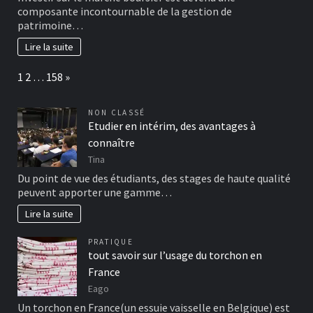
composante incontournable de la gestion de
patrimoine…
Lire la suite
Page:
Next
1
2
…
158
»
NON CLASSÉ
Etudier en intérim, des avantages à
connaître
Tina
Du point de vue des étudiants, des stages de haute qualité
peuvent apporter une gamme…
Lire la suite
PRATIQUE
tout savoir sur l’usage du torchon en
France
Eago
Un torchon en France(un essuie vaisselle en Belgique) est