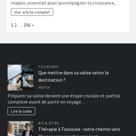
majeur, essentiel pour accompagner la croissance,…
Voir article complet
Page:
Next
1
2
…
106
»
TOURISME
Que mettre dans sa valise selon la
destination ?
Marise
Préparer sa valise devient une étape cruciale et parfois
complexe avant de partir en voyage.…
Lire la suite
BIEN-ÊTRE
Thérapie à Toulouse : votre chemin vers