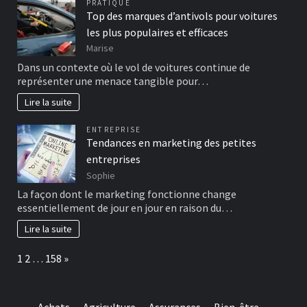
PRATIQUE
Top des marques d’antivols pour voitures
les plus populaires et efficaces
Marise
Dans un contexte où le vol de voitures continue de
représenter une menace tangible pour…
Lire la suite
ENTREPRISE
Tendances en marketing des petites
entreprises
Sophie
La façon dont le marketing fonctionne change
essentiellement de jour en jour en raison du…
Lire la suite
Page:
Next
1
2
…
158
»
Achats
Agriculture
Assurances
Bien-être