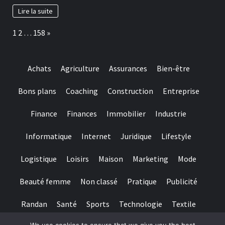
Lire la suite
Page:
Next
1
2
…
158
»
Achats
Agriculture
Assurances
Bien-être
Bons plans
Coaching
Construction
Entreprise
Finance
Finances
Immobilier
Industrie
Informatique
Internet
Juridique
Lifestyle
Logistique
Loisirs
Maison
Marketing
Mode
Beauté femme
Non classé
Pratique
Publicité
Randan
Santé
Sports
Technologie
Textile