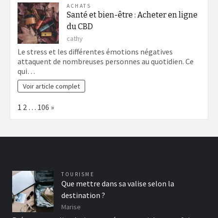
ACHATS
Santé et bien-être : Acheter en ligne
du CBD
cathy
Le stress et les différentes émotions négatives
attaquent de nombreuses personnes au quotidien. Ce
qui…
Voir article complet
Page:
Next
1
2
…
106
»
TOURISME
Que mettre dans sa valise selon la
destination ?
Marise