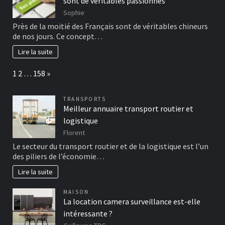
sont de véritables passionnés
Sophie
Près de la moitié des Français sont de véritables chineurs
de nos jours. Ce concept…
Lire la suite
Page:
Next
1
2
…
158
»
TRANSPORTS
Meilleur annuaire transport routier et
logistique
Florent
Le secteur du transport routier et de la logistique est l’un
des piliers de l’économie…
Lire la suite
MAISON
La location camera surveillance est-elle
intéressante ?