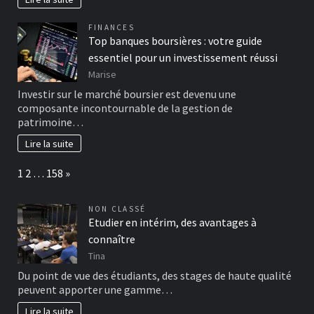
FINANCES
Top banques boursières : votre guide
essentiel pour un investissement réussi
Marise
Investir sur le marché boursier est devenu une
composante incontournable de la gestion de
patrimoine…
Lire la suite
Page:
Next
1
2
…
158
»
NON CLASSÉ
Etudier en intérim, des avantages à
connaître
Tina
Du point de vue des étudiants, des stages de haute qualité
peuvent apporter une gamme…
Lire la suite