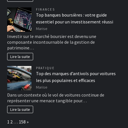
FINANCES
Top banques boursières : votre guide
essentiel pour un investissement réussi
Marise
Investir sur le marché boursier est devenu une
composante incontournable de la gestion de
patrimoine…
Lire la suite
PRATIQUE
Top des marques d’antivols pour voitures
les plus populaires et efficaces
Marise
Dans un contexte où le vol de voitures continue de
représenter une menace tangible pour…
Lire la suite
Page:
Next
1
2
…
158
»