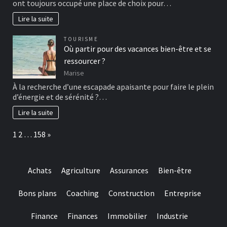
ont toujours occupé une place de choix pour…
Lire la suite
TOURISME
Où partir pour des vacances bien-être et se
ressourcer ?
Marise
À la recherche d’une escapade apaisante pour faire le plein
d’énergie et de sérénité ?…
Lire la suite
Page:
Next
1
2
…
158
»
Achats
Agriculture
Assurances
Bien-être
Bons plans
Coaching
Construction
Entreprise
Finance
Finances
Immobilier
Industrie