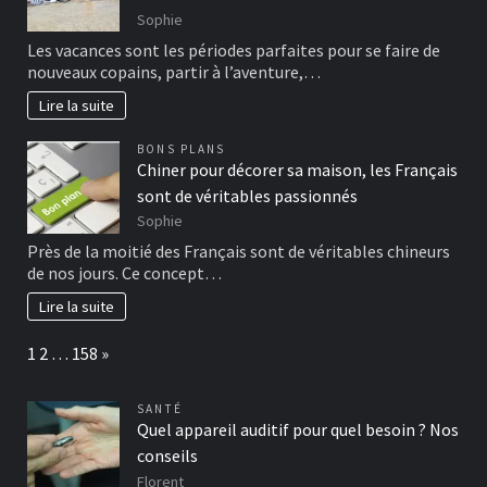
Sophie
Les vacances sont les périodes parfaites pour se faire de
nouveaux copains, partir à l’aventure,…
Lire la suite
BONS PLANS
Chiner pour décorer sa maison, les Français
sont de véritables passionnés
Sophie
Près de la moitié des Français sont de véritables chineurs
de nos jours. Ce concept…
Lire la suite
Page:
Next
1
2
…
158
»
SANTÉ
Quel appareil auditif pour quel besoin ? Nos
conseils
Florent