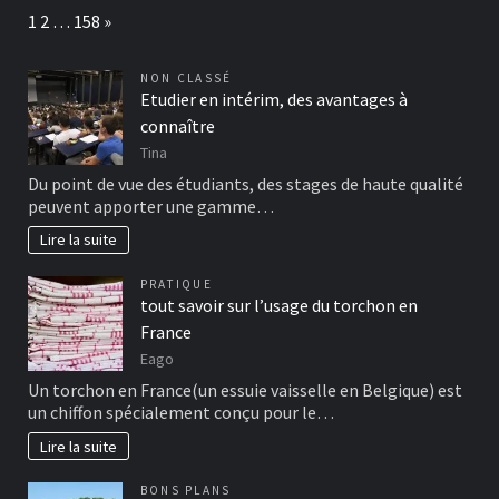
Page:
Next
1
2
…
158
»
NON CLASSÉ
Etudier en intérim, des avantages à
connaître
Tina
Du point de vue des étudiants, des stages de haute qualité
peuvent apporter une gamme…
Lire la suite
PRATIQUE
tout savoir sur l’usage du torchon en
France
Eago
Un torchon en France(un essuie vaisselle en Belgique) est
un chiffon spécialement conçu pour le…
Lire la suite
BONS PLANS