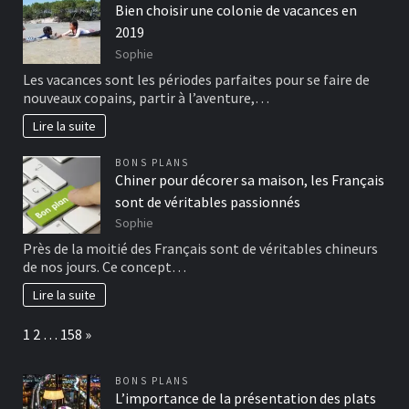
Bien choisir une colonie de vacances en
2019
Sophie
Les vacances sont les périodes parfaites pour se faire de
nouveaux copains, partir à l’aventure,…
Lire la suite
BONS PLANS
Chiner pour décorer sa maison, les Français
sont de véritables passionnés
Sophie
Près de la moitié des Français sont de véritables chineurs
de nos jours. Ce concept…
Lire la suite
Page:
Next
1
2
…
158
»
BONS PLANS
L’importance de la présentation des plats