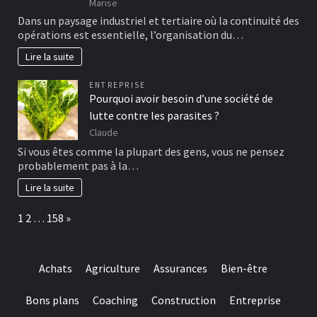
Marise
Dans un paysage industriel et tertiaire où la continuité des
opérations est essentielle, l’organisation du…
Lire la suite
ENTREPRISE
Pourquoi avoir besoin d’une société de
lutte contre les parasites ?
Claude
Si vous êtes comme la plupart des gens, vous ne pensez
probablement pas à la…
Lire la suite
Page:
Next
1
2
…
158
»
Achats
Agriculture
Assurances
Bien-être
Bons plans
Coaching
Construction
Entreprise