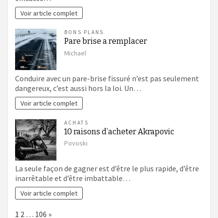
Voir article complet
BONS PLANS
Pare brise a remplacer
Michael
Conduire avec un pare-brise fissuré n’est pas seulement
dangereux, c’est aussi hors la loi. Un…
Voir article complet
ACHATS
10 raisons d’acheter Akrapovic
Povoski
La seule façon de gagner est d’être le plus rapide, d’être
inarrêtable et d’être imbattable…
Voir article complet
Page:
Next
1
2
…
106
»