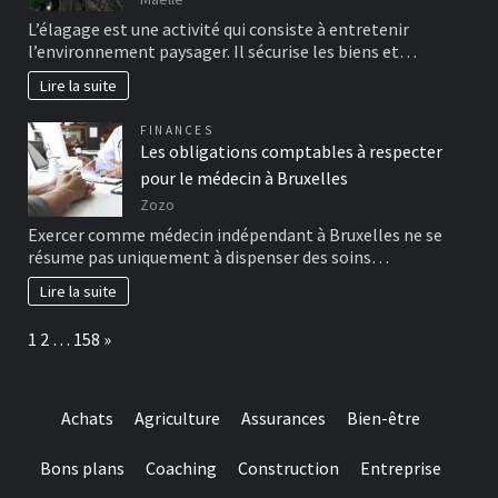
L’élagage est une activité qui consiste à entretenir
l’environnement paysager. Il sécurise les biens et…
Lire la suite
FINANCES
Les obligations comptables à respecter
pour le médecin à Bruxelles
Zozo
Exercer comme médecin indépendant à Bruxelles ne se
résume pas uniquement à dispenser des soins…
Lire la suite
Page:
Next
1
2
…
158
»
Achats
Agriculture
Assurances
Bien-être
Bons plans
Coaching
Construction
Entreprise