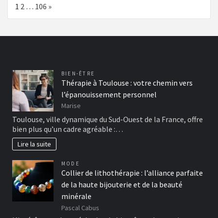
Page:
Next
1
2
…
106
»
BIEN-ÊTRE
Thérapie à Toulouse : votre chemin vers
l’épanouissement personnel
Marise
Toulouse, ville dynamique du Sud-Ouest de la France, offre
bien plus qu’un cadre agréable :…
Lire la suite
MODE
Collier de lithothérapie : l’alliance parfaite
de la haute bijouterie et de la beauté
minérale
Pascal Cabus