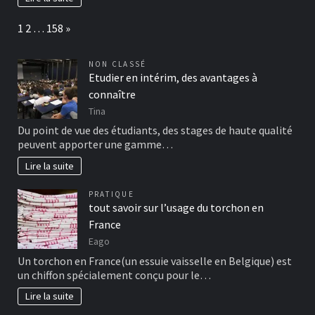
Page:
Next
1
2
…
158
»
NON CLASSÉ
Etudier en intérim, des avantages à
connaître
Tina
Du point de vue des étudiants, des stages de haute qualité
peuvent apporter une gamme…
Lire la suite
PRATIQUE
tout savoir sur l’usage du torchon en
France
Eago
Un torchon en France(un essuie vaisselle en Belgique) est
un chiffon spécialement conçu pour le…
Lire la suite