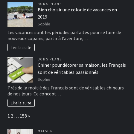
BONS PLANS
Bien choisir une colonie de vacances en
2019
Sophie
Les vacances sont les périodes parfaites pour se faire de
nouveaux copains, partir à l’aventure,…
Lire la suite
BONS PLANS
Chiner pour décorer sa maison, les Français
sont de véritables passionnés
Sophie
Près de la moitié des Français sont de véritables chineurs
de nos jours. Ce concept…
Lire la suite
Page:
Next
1
2
…
158
»
MAISON