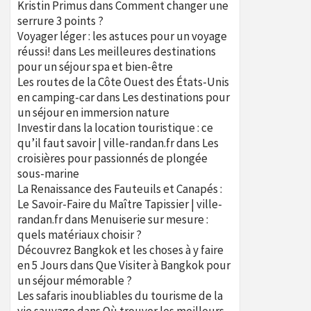
Kristin Primus
dans
Comment changer une
serrure 3 points ?
Voyager léger : les astuces pour un voyage
réussi!
dans
Les meilleures destinations
pour un séjour spa et bien-être
Les routes de la Côte Ouest des États-Unis
en camping-car
dans
Les destinations pour
un séjour en immersion nature
Investir dans la location touristique : ce
qu’il faut savoir | ville-randan.fr
dans
Les
croisières pour passionnés de plongée
sous-marine
La Renaissance des Fauteuils et Canapés :
Le Savoir-Faire du Maître Tapissier | ville-
randan.fr
dans
Menuiserie sur mesure :
quels matériaux choisir ?
Découvrez Bangkok et les choses à y faire
en 5 Jours
dans
Que Visiter à Bangkok pour
un séjour mémorable ?
Les safaris inoubliables du tourisme de la