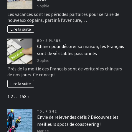
Sophie
Les vacances sont les périodes parfaites pour se faire de
nouveaux copains, partir à l’aventure,…
Lire la suite
BONS PLANS
Chiner pour décorer sa maison, les Français
sont de véritables passionnés
Sophie
Près de la moitié des Français sont de véritables chineurs
de nos jours. Ce concept…
Lire la suite
Page:
Next
1
2
…
158
»
TOURISME
Envie de relever des défis ? Découvrez les
meilleurs spots de coasteering !
Marise