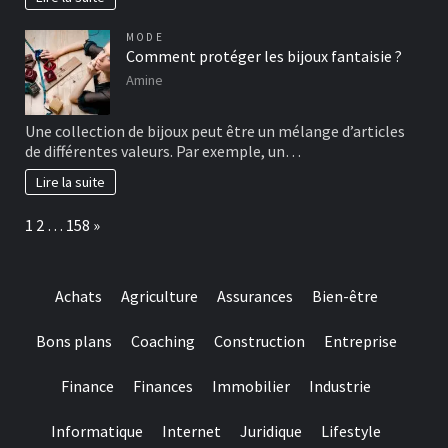
MODE
Comment protéger les bijoux fantaisie ?
Amine
Une collection de bijoux peut être un mélange d’articles
de différentes valeurs. Par exemple, un…
Lire la suite
Page:
Next
1
2
…
158
»
Achats
Agriculture
Assurances
Bien-être
Bons plans
Coaching
Construction
Entreprise
Finance
Finances
Immobilier
Industrie
Informatique
Internet
Juridique
Lifestyle