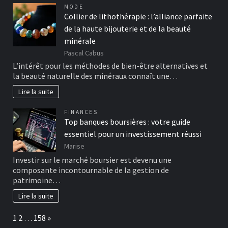
MODE
Collier de lithothérapie : l’alliance parfaite
de la haute bijouterie et de la beauté
minérale
Pascal Cabus
L’intérêt pour les méthodes de bien-être alternatives et
la beauté naturelle des minéraux connaît une…
Lire la suite
FINANCES
Top banques boursières : votre guide
essentiel pour un investissement réussi
Marise
Investir sur le marché boursier est devenu une
composante incontournable de la gestion de
patrimoine…
Lire la suite
Page:
Next
1
2
…
158
»