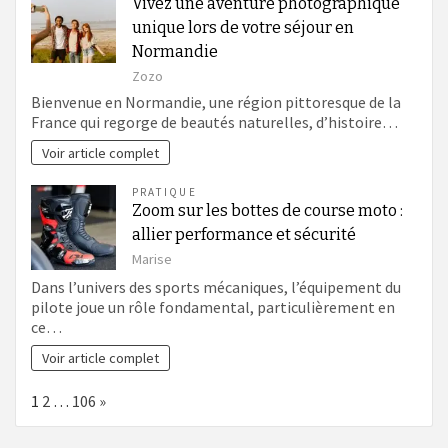
Vivez une aventure photographique
unique lors de votre séjour en
Normandie
Zozo
Bienvenue en Normandie, une région pittoresque de la
France qui regorge de beautés naturelles, d’histoire…
Voir article complet
PRATIQUE
Zoom sur les bottes de course moto :
allier performance et sécurité
Marise
Dans l’univers des sports mécaniques, l’équipement du
pilote joue un rôle fondamental, particulièrement en
ce…
Voir article complet
Page:
Next
1
2
…
106
»