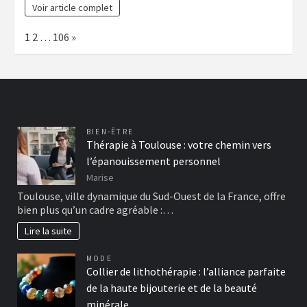
Voir article complet
Page:
Next
1
2
…
106
»
BIEN-ÊTRE
Thérapie à Toulouse : votre chemin vers
l’épanouissement personnel
Marise
Toulouse, ville dynamique du Sud-Ouest de la France, offre
bien plus qu’un cadre agréable :…
Lire la suite
MODE
Collier de lithothérapie : l’alliance parfaite
de la haute bijouterie et de la beauté
minérale