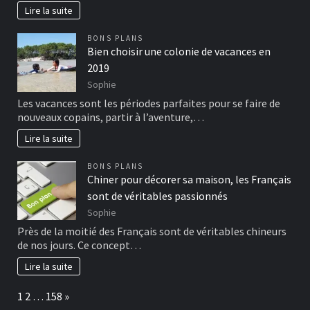
Lire la suite
BONS PLANS
Bien choisir une colonie de vacances en
2019
Sophie
Les vacances sont les périodes parfaites pour se faire de
nouveaux copains, partir à l’aventure,…
Lire la suite
BONS PLANS
Chiner pour décorer sa maison, les Français
sont de véritables passionnés
Sophie
Près de la moitié des Français sont de véritables chineurs
de nos jours. Ce concept…
Lire la suite
Page:
Next
1
2
…
158
»