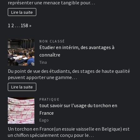
représenter une menace tangible pour…
Lire la suite
Page:
Next
1
2
…
158
»
NON CLASSÉ
Etudier en intérim, des avantages à
connaître
Tina
Du point de vue des étudiants, des stages de haute qualité
peuvent apporter une gamme…
Lire la suite
PRATIQUE
tout savoir sur l’usage du torchon en
France
Eago
Un torchon en France(un essuie vaisselle en Belgique) est
un chiffon spécialement conçu pour le…