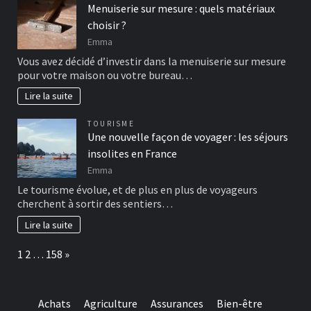
Menuiserie sur mesure : quels matériaux
choisir ?
Emma
Vous avez décidé d’investir dans la menuiserie sur mesure
pour votre maison ou votre bureau…
Lire la suite
TOURISME
Une nouvelle façon de voyager : les séjours
insolites en France
Emma
Le tourisme évolue, et de plus en plus de voyageurs
cherchent à sortir des sentiers…
Lire la suite
Page:
Next
1
2
…
158
»
Achats
Agriculture
Assurances
Bien-être