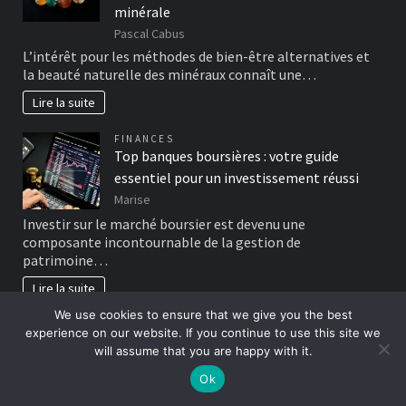
minérale
Pascal Cabus
L’intérêt pour les méthodes de bien-être alternatives et
la beauté naturelle des minéraux connaît une…
Lire la suite
FINANCES
Top banques boursières : votre guide
essentiel pour un investissement réussi
Marise
Investir sur le marché boursier est devenu une
composante incontournable de la gestion de
patrimoine…
Lire la suite
We use cookies to ensure that we give you the best
Page:
Next
1
2
…
158
»
experience on our website. If you continue to use this site we
will assume that you are happy with it.
NON CLASSÉ
Ok
Etudier en intérim, des avantages à