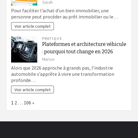
Sarah
Pour faciliter l’achat d’un bien immobilier, une
personne peut procéder au prêt immobilier ou le…
Voir article complet
PRATIQUE
Plateformes et architecture véhicule
: pourquoi tout change en 2026
Marise
Alors que 2026 approche à grands pas, l’industrie
automobile s’apprête à vivre une transformation
profonde…
Voir article complet
Page:
Next
1
2
…
106
»