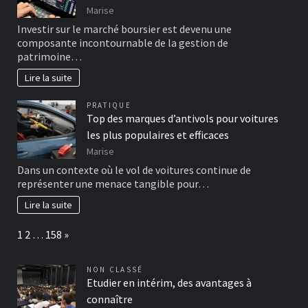
Marise
Investir sur le marché boursier est devenu une
composante incontournable de la gestion de
patrimoine…
Lire la suite
PRATIQUE
Top des marques d’antivols pour voitures
les plus populaires et efficaces
Marise
Dans un contexte où le vol de voitures continue de
représenter une menace tangible pour…
Lire la suite
Page:
Next
1
2
…
158
»
NON CLASSÉ
Etudier en intérim, des avantages à
connaître