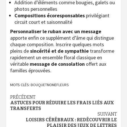
Addition d’éléments comme bougies, galets ou
photos personnelles
Compositions écoresponsables
privilégiant
circuit court et saisonnalité
Personnaliser le ruban avec un message
apporte enfin ce supplément d’âme qui distingue
chaque composition. Inscrire quelques mots
pleins de
sincérité et de sympathie
transforme
rapidement un ensemble floral classique en
véritable
message de consolation
offert aux
familles éprouvées.
MOTS CLÉS:
BOUQUET
NONE
FLEURS
Navigation
PRÉCÉDENT
ASTUCES POUR RÉDUIRE LES FRAIS LIÉS AUX
d’article
TRANSFERTS
SUIVANT
LOISIRS CÉRÉBRAUX : REDÉCOUVRIR LE
PLAISIR DES JEUX DE LETTRES