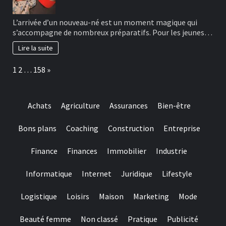
L’arrivée d’un nouveau-né est un moment magique qui
s’accompagne de nombreux préparatifs. Pour les jeunes…
Lire la suite
Page:
Next
1
2
…
158
»
Achats
Agriculture
Assurances
Bien-être
Bons plans
Coaching
Construction
Entreprise
Finance
Finances
Immobilier
Industrie
Informatique
Internet
Juridique
Lifestyle
Logistique
Loisirs
Maison
Marketing
Mode
Beauté femme
Non classé
Pratique
Publicité