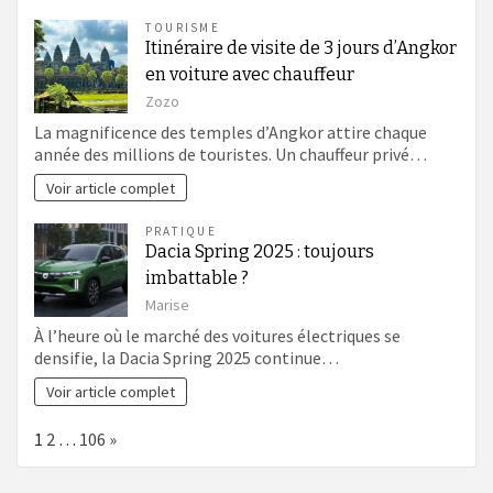
TOURISME
Itinéraire de visite de 3 jours d’Angkor
en voiture avec chauffeur
Zozo
La magnificence des temples d’Angkor attire chaque
année des millions de touristes. Un chauffeur privé…
Voir article complet
PRATIQUE
Dacia Spring 2025 : toujours
imbattable ?
Marise
À l’heure où le marché des voitures électriques se
densifie, la Dacia Spring 2025 continue…
Voir article complet
Page:
Next
1
2
…
106
»