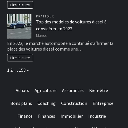
Lire la suite
PRATIQUE
Top des modèles de voitures diesel à
considérer en 2022
Marise
En 2022, le marché automobile a continué d’affirmer la
place des voitures diesel comme une…
Lire la suite
Page:
Next
1
2
…
158
»
Achats
Agriculture
Assurances
Bien-être
Bons plans
Coaching
Construction
Entreprise
Finance
Finances
Immobilier
Industrie