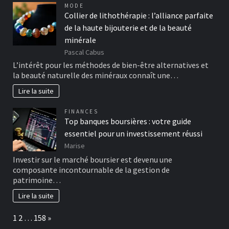
MODE
Collier de lithothérapie : l’alliance parfaite
de la haute bijouterie et de la beauté
minérale
Pascal Cabus
L’intérêt pour les méthodes de bien-être alternatives et
la beauté naturelle des minéraux connaît une…
Lire la suite
FINANCES
Top banques boursières : votre guide
essentiel pour un investissement réussi
Marise
Investir sur le marché boursier est devenu une
composante incontournable de la gestion de
patrimoine…
Lire la suite
Page:
Next
1
2
…
158
»