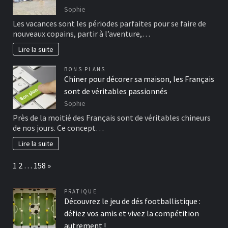
Sophie
Les vacances sont les périodes parfaites pour se faire de
nouveaux copains, partir à l’aventure,…
Lire la suite
BONS PLANS
Chiner pour décorer sa maison, les Français
sont de véritables passionnés
Sophie
Près de la moitié des Français sont de véritables chineurs
de nos jours. Ce concept…
Lire la suite
Page:
Next
1
2
…
158
»
PRATIQUE
Découvrez le jeu de dés footballistique :
défiez vos amis et vivez la compétition
autrement !