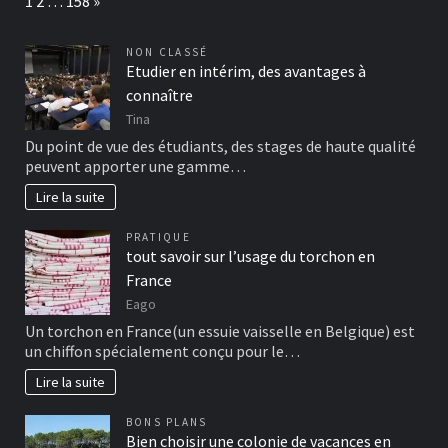
1
2
…
158
»
NON CLASSÉ
Etudier en intérim, des avantages à
connaître
Tina
Du point de vue des étudiants, des stages de haute qualité
peuvent apporter une gamme…
Lire la suite
PRATIQUE
tout savoir sur l’usage du torchon en
France
Eago
Un torchon en France(un essuie vaisselle en Belgique) est
un chiffon spécialement conçu pour le…
Lire la suite
BONS PLANS
Bien choisir une colonie de vacances en