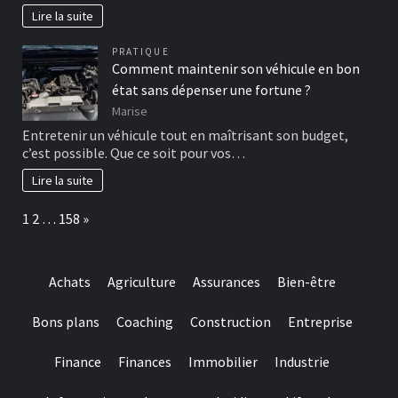
Lire la suite
PRATIQUE
Comment maintenir son véhicule en bon
état sans dépenser une fortune ?
Marise
Entretenir un véhicule tout en maîtrisant son budget,
c’est possible. Que ce soit pour vos…
Lire la suite
Page:
Next
1
2
…
158
»
Achats
Agriculture
Assurances
Bien-être
Bons plans
Coaching
Construction
Entreprise
Finance
Finances
Immobilier
Industrie