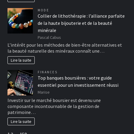
MODE
Collier de lithothérapie : l’alliance parfaite
de la haute bijouterie et de la beauté
minérale
Pascal Cabus
L’intérêt pour les méthodes de bien-être alternatives et
la beauté naturelle des minéraux connaît une…
Lire la suite
FINANCES
Top banques boursières : votre guide
essentiel pour un investissement réussi
Marise
Investir sur le marché boursier est devenu une
composante incontournable de la gestion de
patrimoine…
Lire la suite
Page:
Next