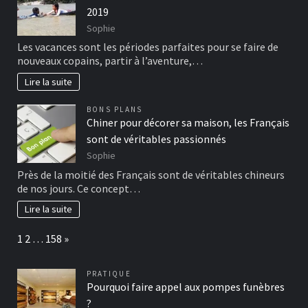
2019
Sophie
Les vacances sont les périodes parfaites pour se faire de
nouveaux copains, partir à l’aventure,…
Lire la suite
BONS PLANS
Chiner pour décorer sa maison, les Français
sont de véritables passionnés
Sophie
Près de la moitié des Français sont de véritables chineurs
de nos jours. Ce concept…
Lire la suite
Page:
Next
1
2
…
158
»
PRATIQUE
Pourquoi faire appel aux pompes funèbres
?