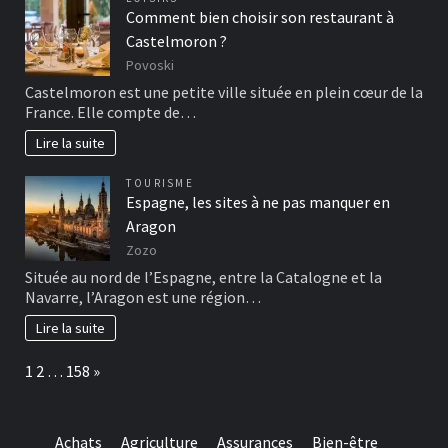
Comment bien choisir son restaurant à
Castelmoron ?
Povoski
Castelmoron est une petite ville située en plein cœur de la
France. Elle compte de…
Lire la suite
TOURISME
Espagne, les sites à ne pas manquer en
Aragon
Zozo
Située au nord de l’Espagne, entre la Catalogne et la
Navarre, l’Aragon est une région…
Lire la suite
Page:
Next
1
2
…
158
»
Achats
Agriculture
Assurances
Bien-être