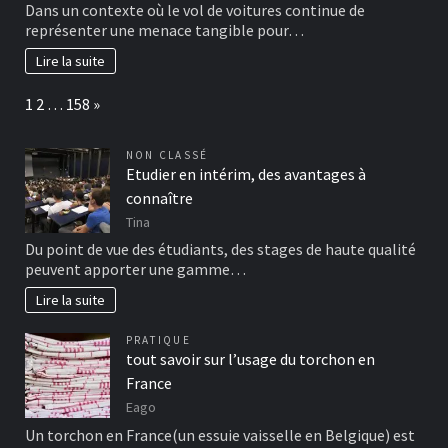
Dans un contexte où le vol de voitures continue de
représenter une menace tangible pour…
Lire la suite
Page:
Next
1
2
…
158
»
NON CLASSÉ
Etudier en intérim, des avantages à
connaître
Tina
Du point de vue des étudiants, des stages de haute qualité
peuvent apporter une gamme…
Lire la suite
PRATIQUE
tout savoir sur l’usage du torchon en
France
Eago
Un torchon en France(un essuie vaisselle en Belgique) est