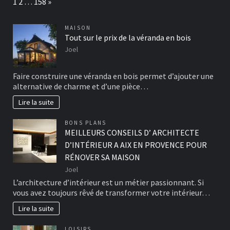
Page:
Next
1
2
…
158
»
MAISON
Tout sur le prix de la véranda en bois
Joel
Faire construire une véranda en bois permet d’ajouter une
alternative de charme et d’une pièce…
Lire la suite
BONS PLANS
MEILLEURS CONSEILS D’ ARCHITECTE
D’INTÉRIEUR A AIX EN PROVENCE POUR
RÉNOVER SA MAISON
Joel
L’architecture d’intérieur est un métier passionnant. Si
vous avez toujours rêvé de transformer votre intérieur…
Lire la suite
LOISIRS