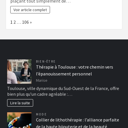
plaçant tout simplement de…
Voir article complet
Page:
Next
1
2
…
106
»
BIEN-ÊTRE
Thérapie à Toulouse : votre chemin vers
l’épanouissement personnel
Marise
Toulouse, ville dynamique du Sud-Ouest de la France, offre
bien plus qu’un cadre agréable :…
Lire la suite
MODE
Collier de lithothérapie : l’alliance parfaite
de la haute bijouterie et de la beauté