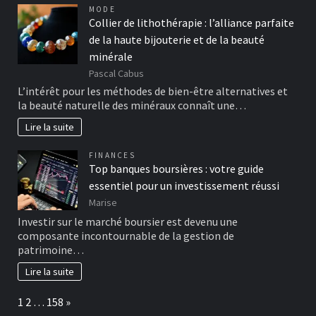
MODE
Collier de lithothérapie : l’alliance parfaite
de la haute bijouterie et de la beauté
minérale
Pascal Cabus
L’intérêt pour les méthodes de bien-être alternatives et
la beauté naturelle des minéraux connaît une…
Lire la suite
FINANCES
Top banques boursières : votre guide
essentiel pour un investissement réussi
Marise
Investir sur le marché boursier est devenu une
composante incontournable de la gestion de
patrimoine…
Lire la suite
Page:
Next
1
2
…
158
»