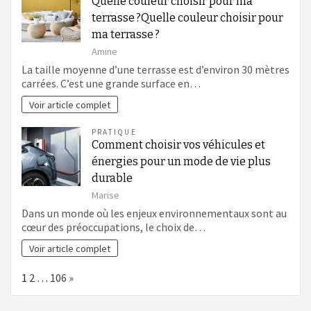
Quelle couleur choisir pour ma
terrasse ?Quelle couleur choisir pour
ma terrasse ?
Amine
La taille moyenne d’une terrasse est d’environ 30 mètres
carrées. C’est une grande surface en…
Voir article complet
PRATIQUE
Comment choisir vos véhicules et
énergies pour un mode de vie plus
durable
Marise
Dans un monde où les enjeux environnementaux sont au
cœur des préoccupations, le choix de…
Voir article complet
Page:
Next
1
2
…
106
»