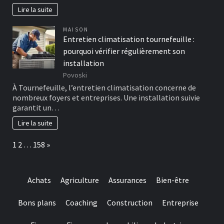
Lire la suite
MAISON
Entretien climatisation tournefeuille :
pourquoi vérifier régulièrement son
installation
Povoski
À Tournefeuille, l’entretien climatisation concerne de
nombreux foyers et entreprises. Une installation suivie
garantit un…
Lire la suite
Page:
Next
1
2
…
158
»
Achats
Agriculture
Assurances
Bien-être
Bons plans
Coaching
Construction
Entreprise