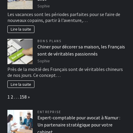
Sophie
Les vacances sont les périodes parfaites pour se faire de
nouveaux copains, partir à l’aventure,…
Lire la suite
BONS PLANS
Chiner pour décorer sa maison, les Français
sont de véritables passionnés
Sophie
Près de la moitié des Français sont de véritables chineurs
de nos jours. Ce concept…
Lire la suite
Page:
Next
1
2
…
158
»
ENTREPRISE
Expert-comptable pour avocat à Namur :
Un partenaire stratégique pour votre
cabinet