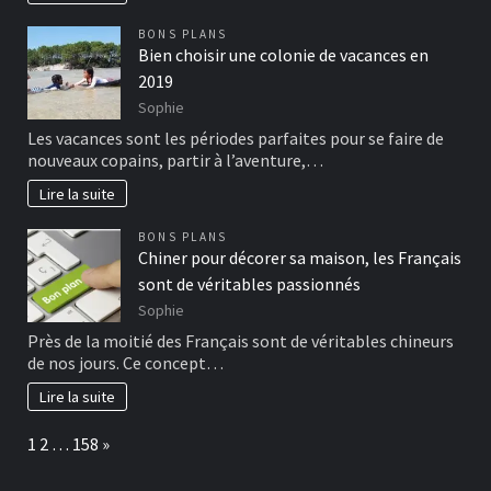
BONS PLANS
Bien choisir une colonie de vacances en
2019
Sophie
Les vacances sont les périodes parfaites pour se faire de
nouveaux copains, partir à l’aventure,…
Lire la suite
BONS PLANS
Chiner pour décorer sa maison, les Français
sont de véritables passionnés
Sophie
Près de la moitié des Français sont de véritables chineurs
de nos jours. Ce concept…
Lire la suite
Page:
Next
1
2
…
158
»