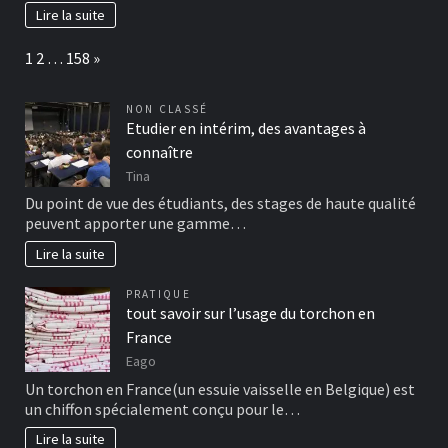
Lire la suite
Page:
Next
1
2
…
158
»
NON CLASSÉ
Etudier en intérim, des avantages à
connaître
Tina
Du point de vue des étudiants, des stages de haute qualité
peuvent apporter une gamme…
Lire la suite
PRATIQUE
tout savoir sur l’usage du torchon en
France
Eago
Un torchon en France(un essuie vaisselle en Belgique) est
un chiffon spécialement conçu pour le…
Lire la suite