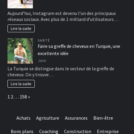
Aujourd’hui, Instagram est devenu l’un des principaux
réseaux sociaux. Avec plus de 1 milliard d’utilisateurs…
Lire la suite
SANTÉ
Faire sa greffe de cheveux en Turquie, une
excellente idée
Jane
La Turquie se distingue dans le secteur de la greffe de
cheveux. On y trouve…
Lire la suite
Page:
Next
1
2
…
158
»
Achats
Agriculture
Assurances
Bien-être
Bons plans
Coaching
Construction
Entreprise