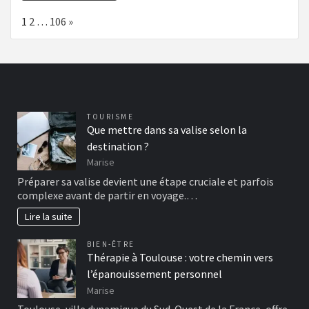
Page:
Next
1
2
…
106
»
TOURISME
Que mettre dans sa valise selon la
destination ?
Marise
Préparer sa valise devient une étape cruciale et parfois
complexe avant de partir en voyage.…
Lire la suite
BIEN-ÊTRE
Thérapie à Toulouse : votre chemin vers
l’épanouissement personnel
Marise