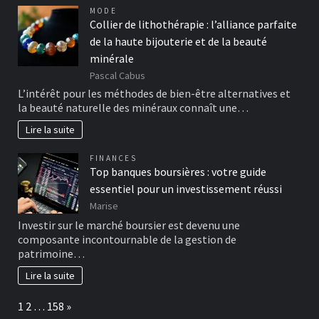
MODE
Collier de lithothérapie : l’alliance parfaite
de la haute bijouterie et de la beauté
minérale
Pascal Cabus
L’intérêt pour les méthodes de bien-être alternatives et
la beauté naturelle des minéraux connaît une…
Lire la suite
FINANCES
Top banques boursières : votre guide
essentiel pour un investissement réussi
Marise
Investir sur le marché boursier est devenu une
composante incontournable de la gestion de
patrimoine…
Lire la suite
Page:
Next
1
2
…
158
»