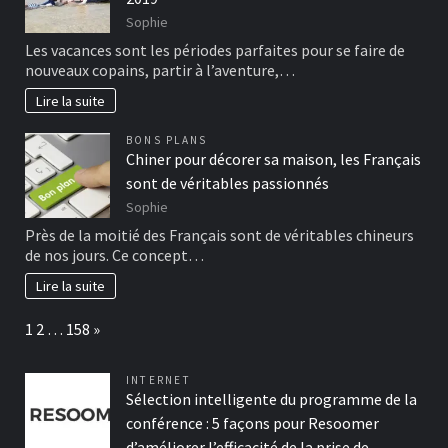
Sophie
Les vacances sont les périodes parfaites pour se faire de
nouveaux copains, partir à l’aventure,…
Lire la suite
BONS PLANS
Chiner pour décorer sa maison, les Français
sont de véritables passionnés
Sophie
Près de la moitié des Français sont de véritables chineurs
de nos jours. Ce concept…
Lire la suite
Page:
Next
1
2
…
158
»
INTERNET
Sélection intelligente du programme de la
conférence : 5 façons pour Resoomer
d’améliorer l’efficacité de la prise de