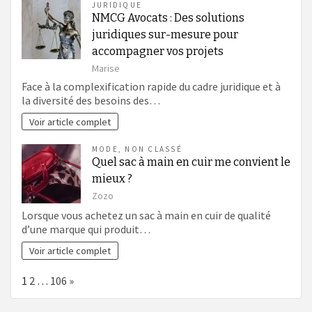
JURIDIQUE
NMCG Avocats : Des solutions
juridiques sur-mesure pour
accompagner vos projets
Marise
Face à la complexification rapide du cadre juridique et à
la diversité des besoins des…
Voir article complet
MODE
,
NON CLASSÉ
Quel sac à main en cuir me convient le
mieux ?
Zozo
Lorsque vous achetez un sac à main en cuir de qualité
d’une marque qui produit…
Voir article complet
Page:
Next
1
2
…
106
»