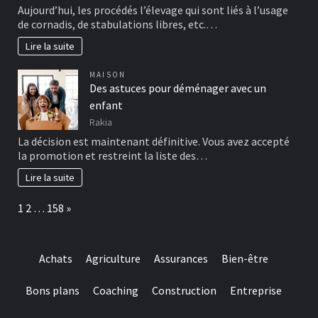
Aujourd’hui, les procédés l’élevage qui sont liés à l’usage
de cornadis, de stabulations libres, etc.…
Lire la suite
MAISON
Des astuces pour déménager avec un
enfant
Rakia
La décision est maintenant définitive. Vous avez accepté
la promotion et restreint la liste des…
Lire la suite
Page:
Next
1
2
…
158
»
Achats
Agriculture
Assurances
Bien-être
Bons plans
Coaching
Construction
Entreprise