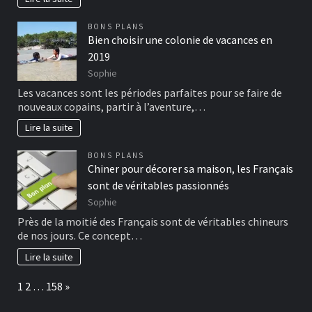
BONS PLANS
Bien choisir une colonie de vacances en
2019
Sophie
Les vacances sont les périodes parfaites pour se faire de
nouveaux copains, partir à l’aventure,…
Lire la suite
BONS PLANS
Chiner pour décorer sa maison, les Français
sont de véritables passionnés
Sophie
Près de la moitié des Français sont de véritables chineurs
de nos jours. Ce concept…
Lire la suite
Page:
Next
1
2
…
158
»