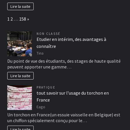
Lire la suite
Page:
Next
1
2
…
158
»
NON CLASSÉ
Etudier en intérim, des avantages à
connaître
Tina
Du point de vue des étudiants, des stages de haute qualité
peuvent apporter une gamme…
Lire la suite
PRATIQUE
tout savoir sur l’usage du torchon en
France
Eago
Un torchon en France(un essuie vaisselle en Belgique) est
un chiffon spécialement conçu pour le…
Lire la suite