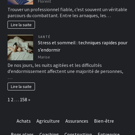
Florent
Trouver un professionnel fiable, c’est souvent un véritable
parcours du combattant. Entre les arnaques, les…
Lire la suite
SANTÉ
Stress et sommeil : techniques rapides pour
s’endormir
Marise
De nos jours, les nuits agitées et les difficultés
d’endormissement affectent une majorité de personnes,
…
Lire la suite
Page:
Next
1
2
…
158
»
Achats
Agriculture
Assurances
Bien-être
Bons plans
Coaching
Construction
Entreprise