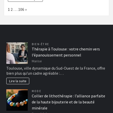
Page:
Next
1
2
…
106
»
BIEN-ÊTRE
Thérapie à Toulouse : votre chemin vers
l’épanouissement personnel
Marise
Toulouse, ville dynamique du Sud-Ouest de la France, offre
bien plus qu’un cadre agréable :…
Lire la suite
MODE
Collier de lithothérapie : l’alliance parfaite
de la haute bijouterie et de la beauté
minérale