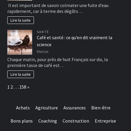
Il est important de savoir colmater une fuite d’eau
rapidement, car à terme des dégâts…
Lire la suite
SANTÉ
Café et santé : ce qu’en dit vraiment la
science
Marise
Chaque matin, pour près de huit Français sur dix, la
première tasse de café est…
Lire la suite
Page:
Next
1
2
…
158
»
Achats
Agriculture
Assurances
Bien-être
Bons plans
Coaching
Construction
Entreprise