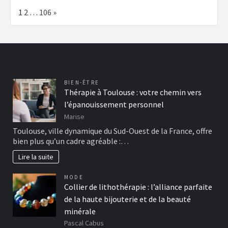
Page:
Next
1
2
…
106
»
BIEN-ÊTRE
Thérapie à Toulouse : votre chemin vers
l’épanouissement personnel
Marise
Toulouse, ville dynamique du Sud-Ouest de la France, offre
bien plus qu’un cadre agréable :…
Lire la suite
MODE
Collier de lithothérapie : l’alliance parfaite
de la haute bijouterie et de la beauté
minérale
Pascal Cabus