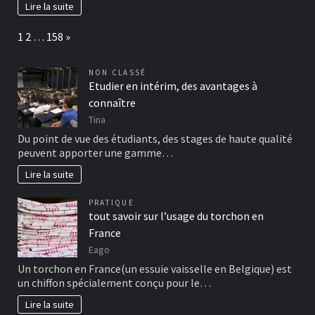
Lire la suite
Page:
Next
1
2
…
158
»
NON CLASSÉ
Etudier en intérim, des avantages à
connaître
Tina
Du point de vue des étudiants, des stages de haute qualité
peuvent apporter une gamme…
Lire la suite
PRATIQUE
tout savoir sur l’usage du torchon en
France
Eago
Un torchon en France(un essuie vaisselle en Belgique) est
un chiffon spécialement conçu pour le…
Lire la suite