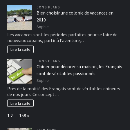
BONS PLANS
Bien choisir une colonie de vacances en
2019
Sophie
Les vacances sont les périodes parfaites pour se faire de
nouveaux copains, partir à l’aventure,…
Lire la suite
BONS PLANS
Chiner pour décorer sa maison, les Français
sont de véritables passionnés
Sophie
Près de la moitié des Français sont de véritables chineurs
de nos jours. Ce concept…
Lire la suite
Page:
Next
1
2
…
158
»