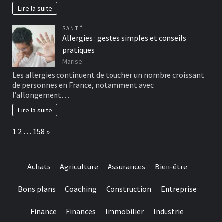
Lire la suite
SANTÉ
Allergies : gestes simples et conseils
pratiques
Marise
Les allergies continuent de toucher un nombre croissant
de personnes en France, notamment avec
l’allongement…
Lire la suite
Page:
Next
1
2
…
158
»
Achats
Agriculture
Assurances
Bien-être
Bons plans
Coaching
Construction
Entreprise
Finance
Finances
Immobilier
Industrie