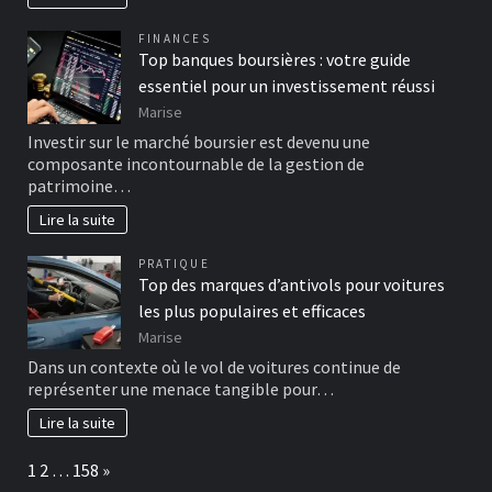
FINANCES
Top banques boursières : votre guide
essentiel pour un investissement réussi
Marise
Investir sur le marché boursier est devenu une
composante incontournable de la gestion de
patrimoine…
Lire la suite
PRATIQUE
Top des marques d’antivols pour voitures
les plus populaires et efficaces
Marise
Dans un contexte où le vol de voitures continue de
représenter une menace tangible pour…
Lire la suite
Page:
Next
1
2
…
158
»