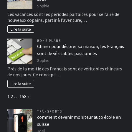
Sophie
Les vacances sont les périodes parfaites pour se faire de
nouveaux copains, partir à l’aventure,…
Lire la suite
BONS PLANS
Chiner pour décorer sa maison, les Français
sont de véritables passionnés
Sophie
Près de la moitié des Français sont de véritables chineurs
de nos jours. Ce concept…
Lire la suite
Page:
Next
1
2
…
158
»
TRANSPORTS
comment devenir moniteur auto école en
suisse
Joel