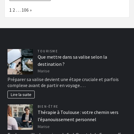
Page:
Next
1
2
…
106
»
TOURISME
Que mettre dans sa valise selon la
destination ?
Marise
Préparer sa valise devient une étape cruciale et parfois
complexe avant de partir en voyage.…
Lire la suite
BIEN-ÊTRE
Thérapie à Toulouse : votre chemin vers
l’épanouissement personnel
Marise