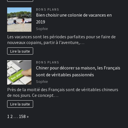
BONS PLANS
Bien choisir une colonie de vacances en
2019
Sophie
Les vacances sont les périodes parfaites pour se faire de
nouveaux copains, partir à l’aventure,…
Lire la suite
BONS PLANS
Chiner pour décorer sa maison, les Français
sont de véritables passionnés
Sophie
Près de la moitié des Français sont de véritables chineurs
de nos jours. Ce concept…
Lire la suite
Page:
Next
1
2
…
158
»