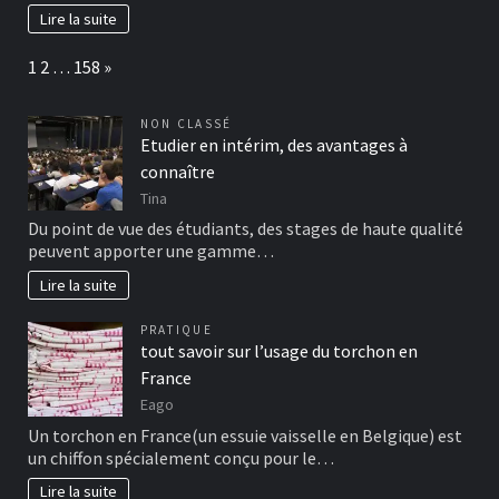
Lire la suite
Page:
Next
1
2
…
158
»
NON CLASSÉ
Etudier en intérim, des avantages à
connaître
Tina
Du point de vue des étudiants, des stages de haute qualité
peuvent apporter une gamme…
Lire la suite
PRATIQUE
tout savoir sur l’usage du torchon en
France
Eago
Un torchon en France(un essuie vaisselle en Belgique) est
un chiffon spécialement conçu pour le…
Lire la suite