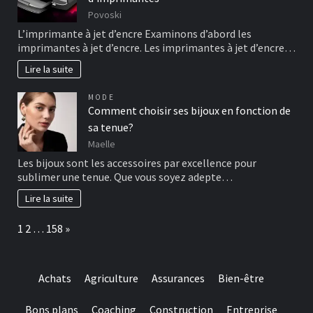
Povoski
L’imprimante à jet d’encre Examinons d’abord les
imprimantes à jet d’encre. Les imprimantes à jet d’encre…
Lire la suite
MODE
Comment choisir ses bijoux en fonction de
sa tenue?
Maelle
Les bijoux sont les accessoires par excellence pour
sublimer une tenue. Que vous soyez adepte…
Lire la suite
Page:
Next
1
2
…
158
»
Achats
Agriculture
Assurances
Bien-être
Bons plans
Coaching
Construction
Entreprise