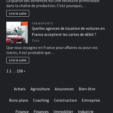
La qualité des semences est une nécessité primordiale
dans la chaîne de production. C’est pourquoi,…
Lire la suite
TRANSPORTS
Quelles agences de location de voitures en
France acceptent les cartes de débit ?
Zozo
Que vous voyagiez en France pour affaires ou pour vos
loisirs, il est probable que…
Lire la suite
Page:
Next
1
2
…
158
»
Achats
Agriculture
Assurances
Bien-être
Bons plans
Coaching
Construction
Entreprise
Finance
Finances
Immobilier
Industrie