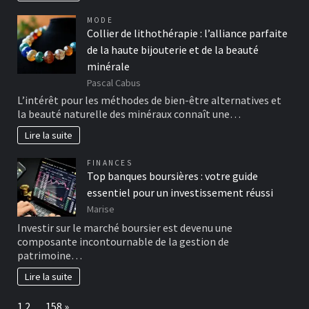
MODE
Collier de lithothérapie : l’alliance parfaite
de la haute bijouterie et de la beauté
minérale
Pascal Cabus
L’intérêt pour les méthodes de bien-être alternatives et
la beauté naturelle des minéraux connaît une…
Lire la suite
FINANCES
Top banques boursières : votre guide
essentiel pour un investissement réussi
Marise
Investir sur le marché boursier est devenu une
composante incontournable de la gestion de
patrimoine…
Lire la suite
Page:
Next
1
2
…
158
»