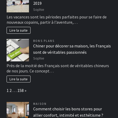
2019
Sophie
Les vacances sont les périodes parfaites pour se faire de
nouveaux copains, partir à l’aventure,…
Lire la suite
BONS PLANS
Chiner pour décorer sa maison, les Français
sont de véritables passionnés
Sophie
Près de la moitié des Français sont de véritables chineurs
de nos jours. Ce concept…
Lire la suite
Page:
Next
1
2
…
158
»
MAISON
Comment choisir les bons stores pour
allier confort, intimité et esthétisme ?