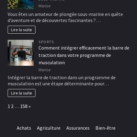
Marise
Vous êtes un amateur de plongée sous-marine en quête
d’aventure et de découvertes fascinantes ?…
Lire la suite
SPORTS
Comment intégrer efficacement la barre de
traction dans votre programme de
musculation
Marise
Intégrer la barre de traction dans un programme de
musculation est une étape déterminante pour…
Lire la suite
Page:
Next
1
2
…
158
»
Achats
Agriculture
Assurances
Bien-être