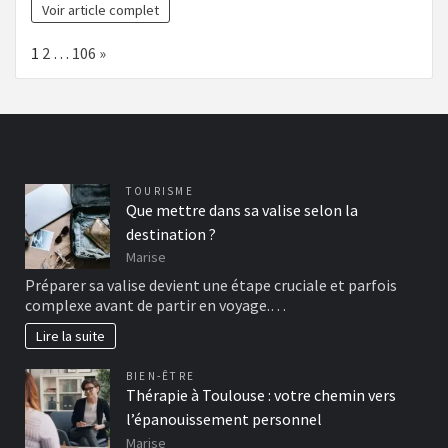
Voir article complet
Page:
Next
1
2
…
106
»
TOURISME
Que mettre dans sa valise selon la
destination ?
Marise
Préparer sa valise devient une étape cruciale et parfois
complexe avant de partir en voyage.…
Lire la suite
BIEN-ÊTRE
Thérapie à Toulouse : votre chemin vers
l’épanouissement personnel
Marise