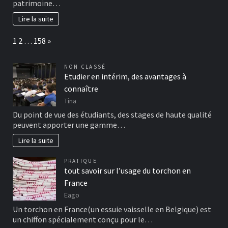
patrimoine…
Lire la suite
Page:
Next
1
2
…
158
»
NON CLASSÉ
Etudier en intérim, des avantages à
connaître
Tina
Du point de vue des étudiants, des stages de haute qualité
peuvent apporter une gamme…
Lire la suite
PRATIQUE
tout savoir sur l’usage du torchon en
France
Eago
Un torchon en France(un essuie vaisselle en Belgique) est
un chiffon spécialement conçu pour le…