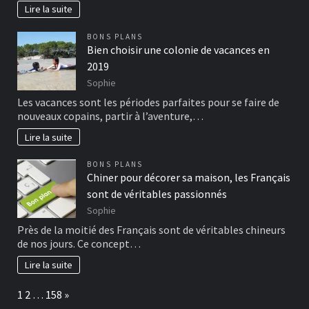
Lire la suite
BONS PLANS
Bien choisir une colonie de vacances en
2019
Sophie
Les vacances sont les périodes parfaites pour se faire de
nouveaux copains, partir à l’aventure,…
Lire la suite
BONS PLANS
Chiner pour décorer sa maison, les Français
sont de véritables passionnés
Sophie
Près de la moitié des Français sont de véritables chineurs
de nos jours. Ce concept…
Lire la suite
Page:
Next
1
2
…
158
»