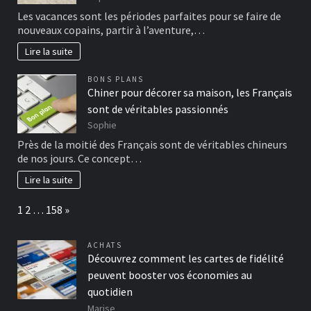
Les vacances sont les périodes parfaites pour se faire de
nouveaux copains, partir à l’aventure,…
Lire la suite
BONS PLANS
Chiner pour décorer sa maison, les Français
sont de véritables passionnés
Sophie
Près de la moitié des Français sont de véritables chineurs
de nos jours. Ce concept…
Lire la suite
Page:
Next
1
2
…
158
»
ACHATS
Découvrez comment les cartes de fidélité
peuvent booster vos économies au
quotidien
Marise