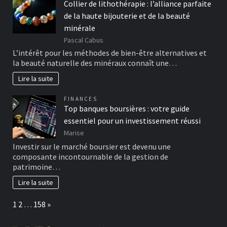
Collier de lithothérapie : l’alliance parfaite
de la haute bijouterie et de la beauté
minérale
Pascal Cabus
L’intérêt pour les méthodes de bien-être alternatives et
la beauté naturelle des minéraux connaît une…
Lire la suite
FINANCES
Top banques boursières : votre guide
essentiel pour un investissement réussi
Marise
Investir sur le marché boursier est devenu une
composante incontournable de la gestion de
patrimoine…
Lire la suite
Page:
Next
1
2
…
158
»