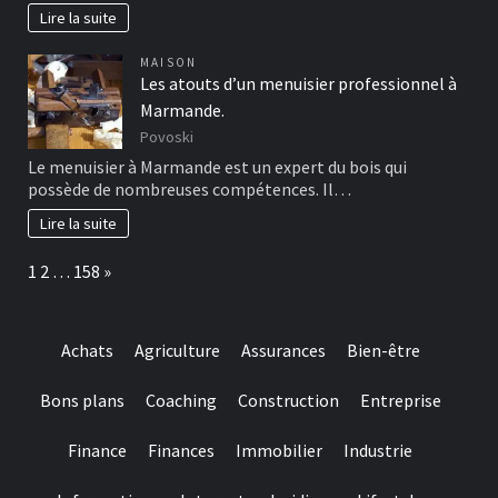
Lire la suite
MAISON
Les atouts d’un menuisier professionnel à
Marmande.
Povoski
Le menuisier à Marmande est un expert du bois qui
possède de nombreuses compétences. Il…
Lire la suite
Page:
Next
1
2
…
158
»
Achats
Agriculture
Assurances
Bien-être
Bons plans
Coaching
Construction
Entreprise
Finance
Finances
Immobilier
Industrie