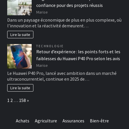
confiance pour des projets réussis
Marise
Dans un paysage économique de plus en plus complexe, où
l’innovation et la réactivité demeurent…
Lire la suite
TECHNOLOGIE
Retour d’expérience : les points forts et les
faiblesses du Huawei P40 Pro selon les avis
Marise
Le Huawei P40 Pro, lancé avec ambition dans un marché
ultraconcurrentiel, continue en 2025 de…
Lire la suite
Page:
Next
1
2
…
158
»
Achats
Agriculture
Assurances
Bien-être