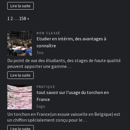
Lire la suite
Page:
Next
1
2
…
158
»
NON CLASSÉ
Etudier en intérim, des avantages à
connaître
Tina
Du point de vue des étudiants, des stages de haute qualité
peuvent apporter une gamme…
Lire la suite
PRATIQUE
tout savoir sur l’usage du torchon en
France
Eago
Un torchon en France(un essuie vaisselle en Belgique) est
un chiffon spécialement conçu pour le…
Lire la suite