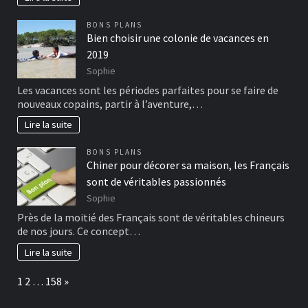
BONS PLANS
Bien choisir une colonie de vacances en
2019
Sophie
Les vacances sont les périodes parfaites pour se faire de
nouveaux copains, partir à l’aventure,…
Lire la suite
BONS PLANS
Chiner pour décorer sa maison, les Français
sont de véritables passionnés
Sophie
Près de la moitié des Français sont de véritables chineurs
de nos jours. Ce concept…
Lire la suite
Page:
Next
1
2
…
158
»