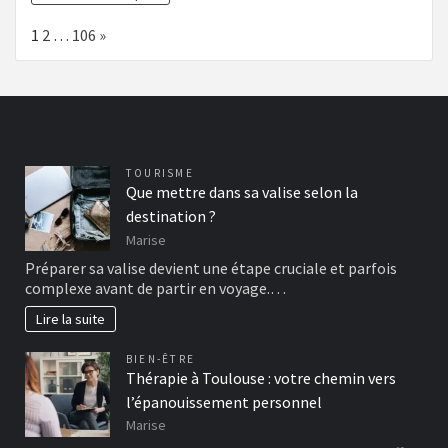
Page:
Next
1
2
…
106
»
TOURISME
Que mettre dans sa valise selon la
destination ?
Marise
Préparer sa valise devient une étape cruciale et parfois
complexe avant de partir en voyage.…
Lire la suite
BIEN-ÊTRE
Thérapie à Toulouse : votre chemin vers
l’épanouissement personnel
Marise