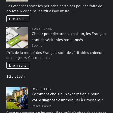
Les vacances sont les périodes parfaites pour se faire de
nouveaux copains, partir à l’aventure,…
Lire la suite
BONS PLANS
Chiner pour décorer sa maison, les Français
sont de véritables passionnés
Sophie
Près de la moitié des Français sont de véritables chineurs
de nos jours. Ce concept…
Lire la suite
Page:
Next
1
2
…
158
»
IMMOBILIER
Comment choisir un expert fiable pour
votre diagnostic immobilier à Proissans ?
Pascal Cabus
Chaque transaction immobilière, qu’il s’agisse d’une vente