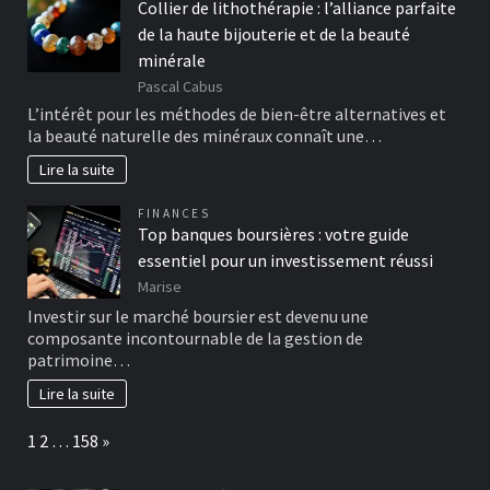
Collier de lithothérapie : l’alliance parfaite
de la haute bijouterie et de la beauté
minérale
Pascal Cabus
L’intérêt pour les méthodes de bien-être alternatives et
la beauté naturelle des minéraux connaît une…
Lire la suite
FINANCES
Top banques boursières : votre guide
essentiel pour un investissement réussi
Marise
Investir sur le marché boursier est devenu une
composante incontournable de la gestion de
patrimoine…
Lire la suite
Page:
Next
1
2
…
158
»