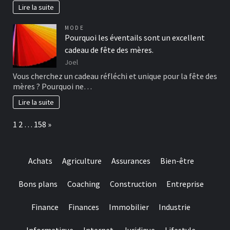
Lire la suite
MODE
Pourquoi les éventails sont un excellent
cadeau de fête des mères.
Joel
Vous cherchez un cadeau réfléchi et unique pour la fête des
mères ? Pourquoi ne…
Lire la suite
Page:
Next
1
2
…
158
»
Achats
Agriculture
Assurances
Bien-être
Bons plans
Coaching
Construction
Entreprise
Finance
Finances
Immobilier
Industrie