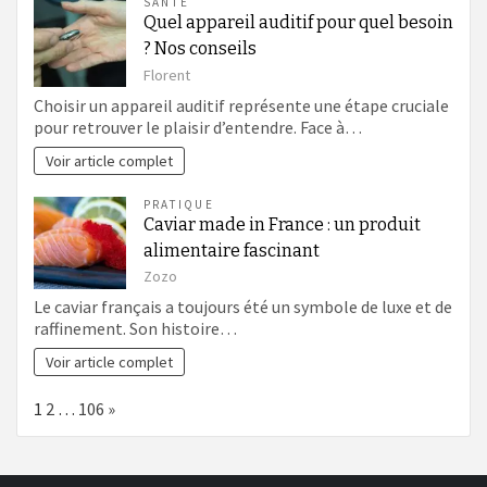
SANTÉ
Quel appareil auditif pour quel besoin
? Nos conseils
Florent
Choisir un appareil auditif représente une étape cruciale
pour retrouver le plaisir d’entendre. Face à…
Voir article complet
PRATIQUE
Caviar made in France : un produit
alimentaire fascinant
Zozo
Le caviar français a toujours été un symbole de luxe et de
raffinement. Son histoire…
Voir article complet
Page:
Next
1
2
…
106
»